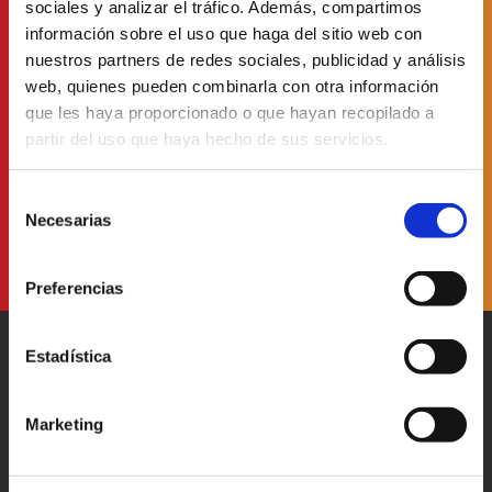
sociales y analizar el tráfico. Además, compartimos
información sobre el uso que haga del sitio web con
Suscríbete a
nuestro boletín
nuestros partners de redes sociales, publicidad y análisis
web, quienes pueden combinarla con otra información
que les haya proporcionado o que hayan recopilado a
partir del uso que haya hecho de sus servicios.
He leído y acepto
la Política de Protección de Datos
Selección
Necesarias
de
consentimiento
Preferencias
Estadística
Marketing
Patronato Provincial de
Turismo Diputación Provincial