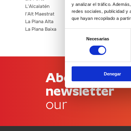
y analizar el tráfico. Ademá
L'Alcalatén
redes sociales, publicidad y
l'Alt Maestrat
que hayan recopilado a parti
La Plana Alta
La Plana Baixa
Selección
Necesarias
de
consentimiento
Abonnez-vous
Denegar
newsletter
our