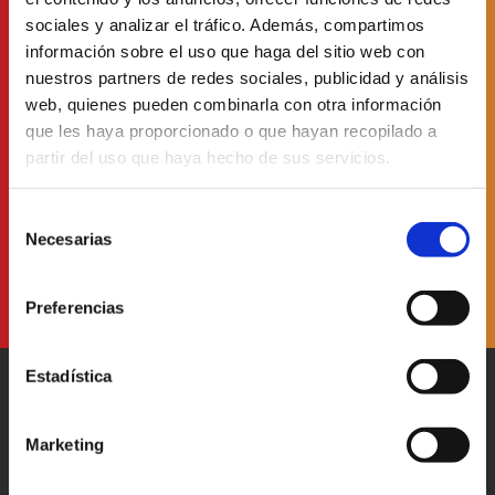
sociales y analizar el tráfico. Además, compartimos
Abonnez-vous à la
información sobre el uso que haga del sitio web con
newsletter
our
nuestros partners de redes sociales, publicidad y análisis
web, quienes pueden combinarla con otra información
que les haya proporcionado o que hayan recopilado a
partir del uso que haya hecho de sus servicios.
J'ai lu et accepté
la politique de protection des données
Selección
Necesarias
de
consentimiento
Preferencias
Estadística
Marketing
Patronato Provincial de
Turismo Diputación Provincial