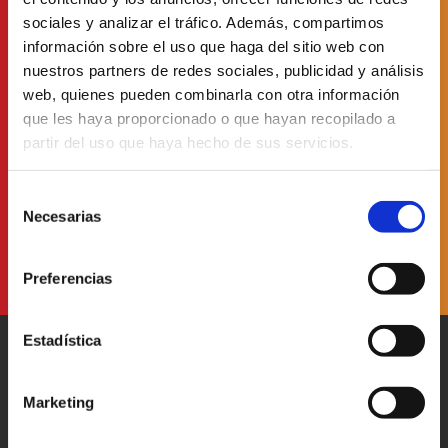
sociales y analizar el tráfico. Además, compartimos
Abonnez-vous à la
información sobre el uso que haga del sitio web con
newsletter
our
nuestros partners de redes sociales, publicidad y análisis
web, quienes pueden combinarla con otra información
que les haya proporcionado o que hayan recopilado a
partir del uso que haya hecho de sus servicios.
J'ai lu et accepté
la politique de protection des données
Selección
Necesarias
de
consentimiento
Preferencias
Estadística
Marketing
Patronato Provincial de
Turismo Diputación Provincial