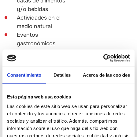
catas de alimentos
y/o bebidas
Actividades en el
medio natural
Eventos
gastronómicos
Experiencia
singulares
Visitas y
Consentimiento
Detalles
Acerca de las cookies
experiencias en
museo / centro de
interpretación
Esta página web usa cookies
Exposiciones
Las cookies de este sitio web se usan para personalizar
gastronómicas
el contenido y los anuncios, ofrecer funciones de redes
sociales y analizar el tráfico. Además, compartimos
información sobre el uso que haga del sitio web con
nuestros partners de redes sociales, publicidad y análisis