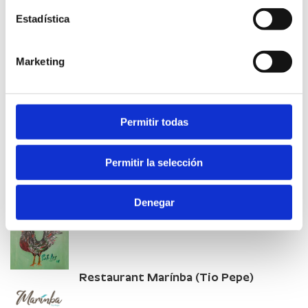
Estadística
Ruta de la taronja
Marketing
SABER MÉS
Permitir todas
Permitir la selección
Altres empreses d'interés
Denegar
Portolés
Restaurant Marínba (Tio Pepe)