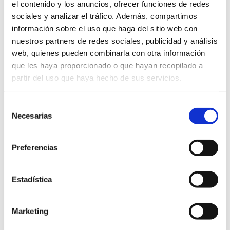
el contenido y los anuncios, ofrecer funciones de redes
sociales y analizar el tráfico. Además, compartimos
información sobre el uso que haga del sitio web con
nuestros partners de redes sociales, publicidad y análisis
Rutes gastronòmiques
web, quienes pueden combinarla con otra información
que les haya proporcionado o que hayan recopilado a
partir del uso que haya hecho de sus servicios.
Selección
Necesarias
de
Ruta de l’Oli i de les Oliveres
consentimiento
Mil·lenàries
Preferencias
Estadística
SABER MÉS
Marketing