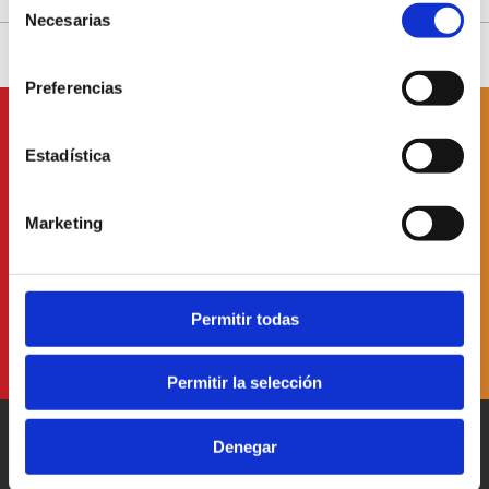
Necesarias
de
consentimiento
Preferencias
Subscriu-te a
nuestro butlletí
Estadística
Marketing
He llegit i accepte
la Política de Protecció de Dades
Permitir todas
Permitir la selección
Denegar