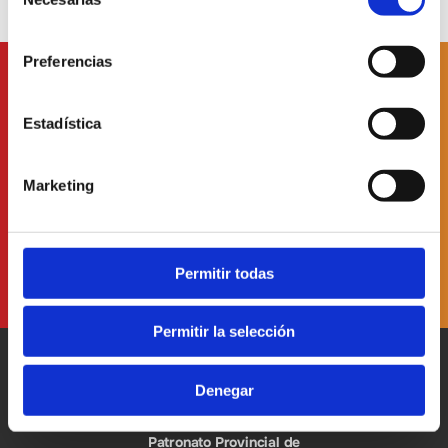
de
consentimiento
Preferencias
Subscriu-te a
nuestro butlletí
Estadística
Marketing
He llegit i accepte
la Política de Protecció de Dades
Permitir todas
Permitir la selección
Denegar
Patronato Provincial de