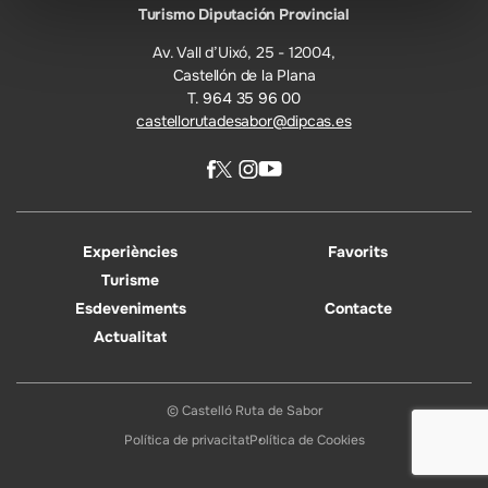
Turismo Diputación Provincial
Av. Vall d’Uixó, 25 - 12004,
Castellón de la Plana
T. 964 35 96 00
castellorutadesabor@dipcas.es
Experiències
Favorits
Turisme
Esdeveniments
Contacte
Actualitat
© Castelló Ruta de Sabor
Política de privacitat
Política de Cookies