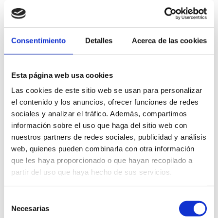
Vilanosporum
Consentimiento
Detalles
Acerca de las cookies
964 Probierladen
Esta página web usa cookies
Las cookies de este sitio web se usan para personalizar
Office du tourisme de la Communauté
el contenido y los anuncios, ofrecer funciones de redes
autonome Espadán-Mijares
sociales y analizar el tráfico. Además, compartimos
información sobre el uso que haga del sitio web con
Lo Canetà
nuestros partners de redes sociales, publicidad y análisis
web, quienes pueden combinarla con otra información
que les haya proporcionado o que hayan recopilado a
partir del uso que haya hecho de sus servicios.
Selección
Necesarias
de