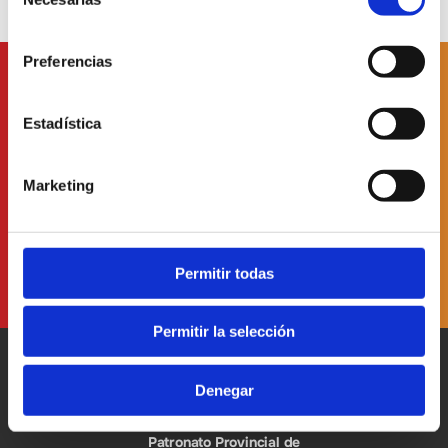
de
consentimiento
Preferencias
Subscriu-te a
nuestro butlletí
Estadística
Marketing
He llegit i accepte
la Política de Protecció de Dades
Permitir todas
Permitir la selección
Denegar
Patronato Provincial de