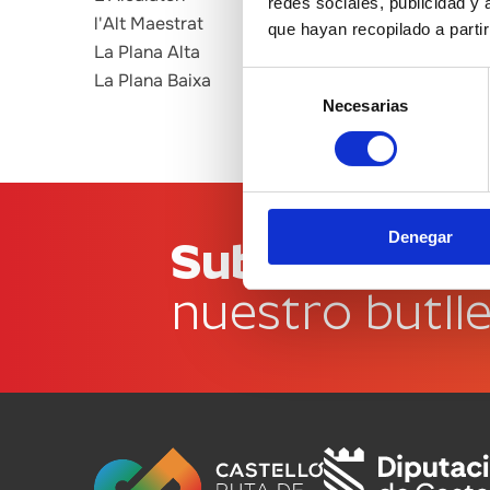
redes sociales, publicidad y
l'Alt Maestrat
que hayan recopilado a parti
La Plana Alta
La Plana Baixa
Selección
Necesarias
de
consentimiento
Denegar
Subscriu-te a
nuestro butlle