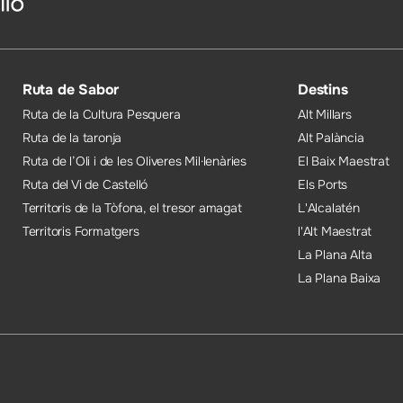
Ruta de Sabor
Destins
Ruta de la Cultura Pesquera
Alt Millars
Ruta de la taronja
Alt Palància
Ruta de l’Oli i de les Oliveres Mil·lenàries
El Baix Maestrat
Ruta del Vi de Castelló
Els Ports
Territoris de la Tòfona, el tresor amagat
L'Alcalatén
Territoris Formatgers
l'Alt Maestrat
La Plana Alta
La Plana Baixa