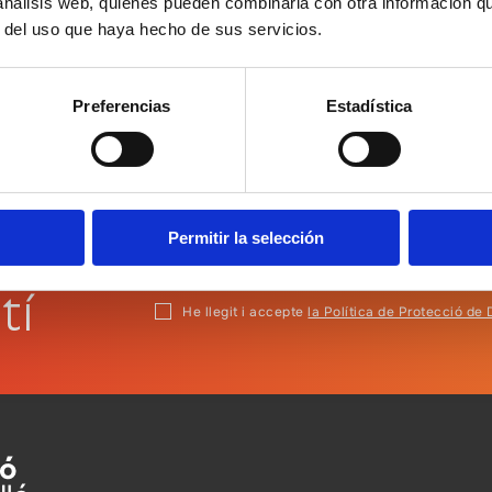
 análisis web, quienes pueden combinarla con otra información q
r del uso que haya hecho de sus servicios.
Preferencias
Estadística
Permitir la selección
tí
He llegit i accepte
la Política de Protecció de