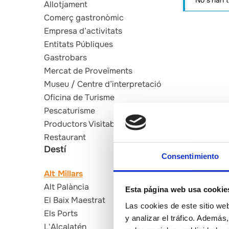
No s'han 
Allotjament
Comerç gastronòmic
Empresa d’activitats
Entitats Públiques
Gastrobars
Mercat de Proveïments
Museu / Centre d’interpretació
Oficina de Turisme
Pescaturisme
Productors Visitables
Restaurant
Destí
Consentimiento
Alt Millars
Alt Palància
Esta página web usa cookie
El Baix Maestrat
Las cookies de este sitio we
Els Ports
y analizar el tráfico. Ademá
L'Alcalatén