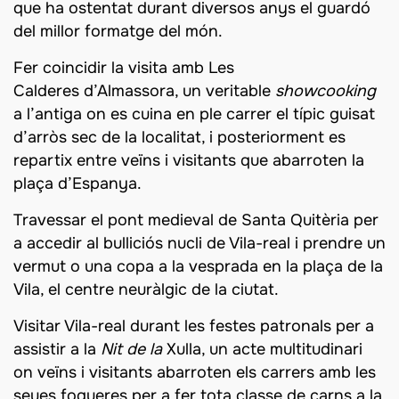
que ha ostentat durant diversos anys el guardó
del millor formatge del món.
Fer coincidir la visita amb Les
Calderes
d’Almassora, un veritable
showcooking
a l’antiga on es cuina en ple carrer el típic guisat
d’arròs sec de la localitat, i posteriorment es
repartix entre veïns i visitants que abarroten la
plaça d’Espanya.
Travessar el pont medieval de Santa Quitèria per
a accedir al bulliciós nucli de Vila-real i prendre un
vermut o una copa a la vesprada en la plaça de la
Vila, el centre neuràlgic de la ciutat.
Visitar Vila-real durant les festes patronals per a
assistir a la
Nit de la
Xulla, un acte multitudinari
on veïns i visitants abarroten els carrers amb les
seues fogueres per a fer tota classe de carns a la