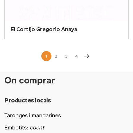
El Cortijo Gregorio Anaya
1
2
3
4
On comprar
Productes locals
Taronges i mandarines
Embotits:
coent