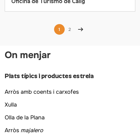
Oficina de Turismo de Càlig
1
2
On menjar
Plats típics i productes estrela
Arròs amb coents i carxofes
Xulla
Olla de la Plana
Arròs
majalero