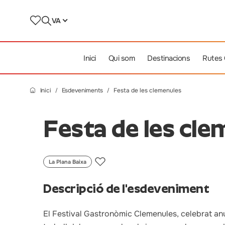
VA
Inici
Qui som
Destinacions
Rutes
Inici
Esdeveniments
Festa de les clemenules
Festa de les cl
La Plana Baixa
Descripció de l'esdeveniment
El Festival Gastronòmic Clemenules, celebrat an