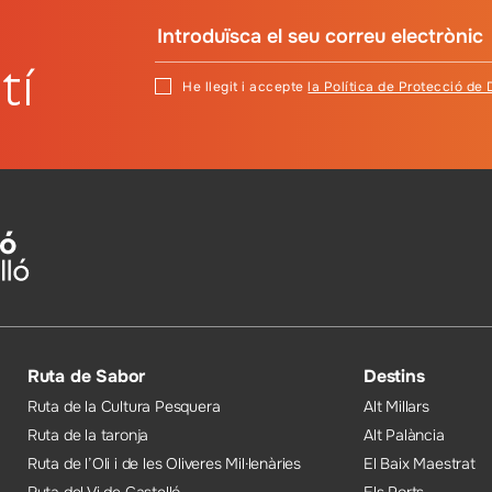
tí
He llegit i accepte
la Política de Protecció de
Ruta de Sabor
Destins
Ruta de la Cultura Pesquera
Alt Millars
Ruta de la taronja
Alt Palància
Ruta de l’Oli i de les Oliveres Mil·lenàries
El Baix Maestrat
Ruta del Vi de Castelló
Els Ports