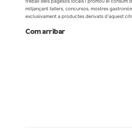
treball dels pagesos locals i promou el consum 
mitjançant tallers, concursos, mostres gastronòm
exclusivament a productes derivats d’aquest cítr
Com arribar