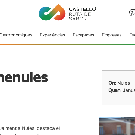
 Gastronómiques
Experiències
Escapades
Empreses
Es
emenules
On:
Nules
Quan:
Janu
ualment a Nules, destaca el