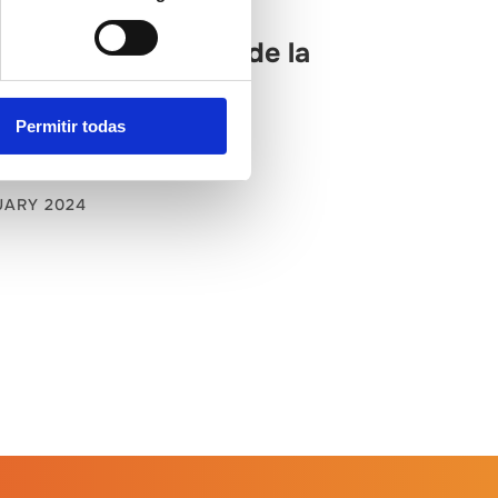
aix Maestrat
nadas de la cocina de la
era Vinaròs
Permitir todas
UARY 2024