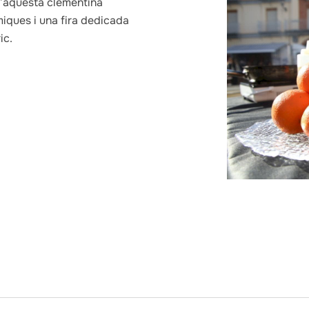
d’aquesta clementina
iques i una fira dedicada
ic.