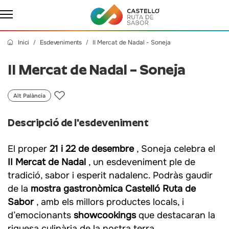
Inici
Esdeveniments
II Mercat de Nadal - Soneja
II Mercat de Nadal – Soneja
Alt Palància
Descripció de l'esdeveniment
El proper
21 i 22 de desembre
, Soneja celebra el
II Mercat de Nadal
, un esdeveniment ple de
tradició, sabor i esperit nadalenc. Podràs gaudir
de la
mostra gastronòmica Castelló Ruta de
Sabor
, amb els millors productes locals, i
d’emocionants
showcookings
que destacaran la
riquesa culinària de la nostra terra.