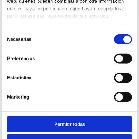
web, quienes pueden combinarla con otra información
que les haya proporcionado o que hayan recopilado a
partir del uso que haya hecho de sus servicios.
Selección
Necesarias
de
consentimiento
Preferencias
La Plana Alta
VI Mostra de l'Oliva Trencada i la Garrofa
Estadística
OCTOBER 2025
Marketing
Permitir todas