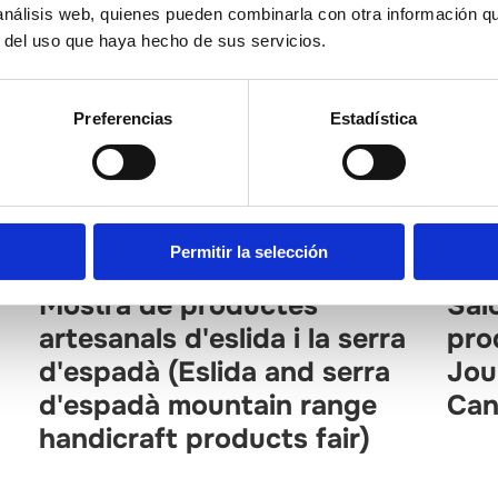
 análisis web, quienes pueden combinarla con otra información q
r del uso que haya hecho de sus servicios.
Preferencias
Estadística
Permitir la selección
La Plana Baixa
El B
Mostra de productes
Salo
artesanals d'eslida i la serra
pro
d'espadà (Eslida and serra
Jou
d'espadà mountain range
Can
handicraft products fair)