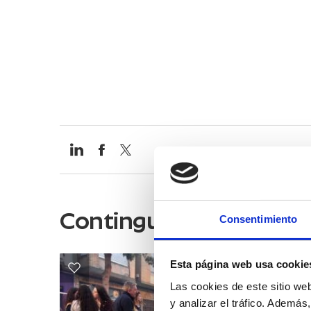
Continguts relacionats
Consentimiento
Esta página web usa cookie
Las cookies de este sitio we
y analizar el tráfico. Ademá