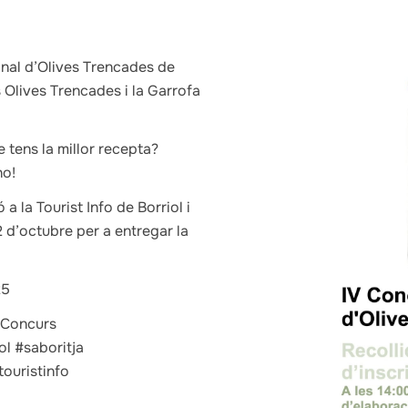
onal d’Olives Trencades de
s Olives Trencades i la Garrofa
 tens la millor recepta?
ho!
 a la Tourist Info de Borriol i
2 d’octubre per a entregar la
25
#Concurs
l #saboritja
ouristinfo