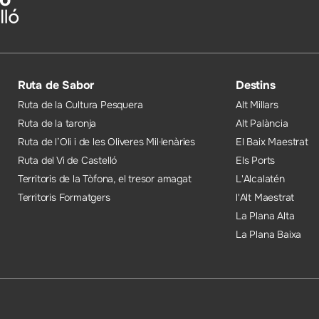
Ruta de Sabor
Destins
Ruta de la Cultura Pesquera
Alt Millars
Ruta de la taronja
Alt Palància
Ruta de l’Oli i de les Oliveres Mil·lenàries
El Baix Maestrat
Ruta del Vi de Castelló
Els Ports
Territoris de la Tòfona, el tresor amagat
L'Alcalatén
Territoris Formatgers
l'Alt Maestrat
La Plana Alta
La Plana Baixa