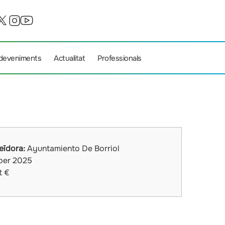
deveniments
Actualitat
Professionals
eïdora:
Ayuntamiento De Borriol
ber 2025
t €