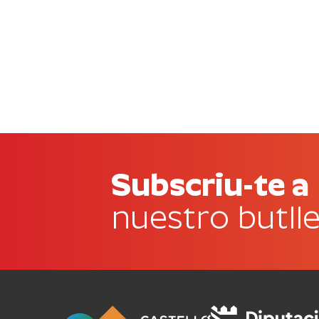
Subscriu-te a
nuestro butlle