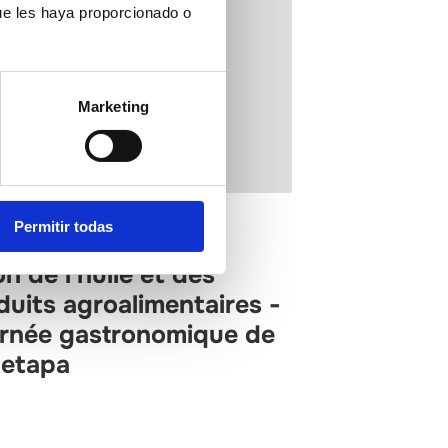
ue les haya proporcionado o
Marketing
Permitir todas
aix Maestrat
n de l'huile et des
duits agroalimentaires -
rnée gastronomique de
etapa