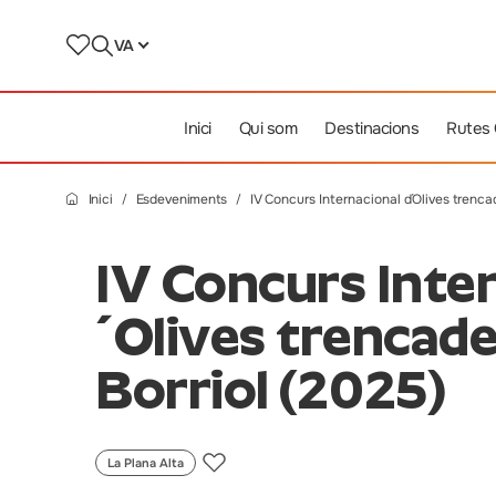
VA
Inici
Qui som
Destinacions
Rutes
Inici
Esdeveniments
IV Concurs Internacional d´Olives trenca
IV Concurs Inter
´Olives trencade
Borriol (2025)
La Plana Alta