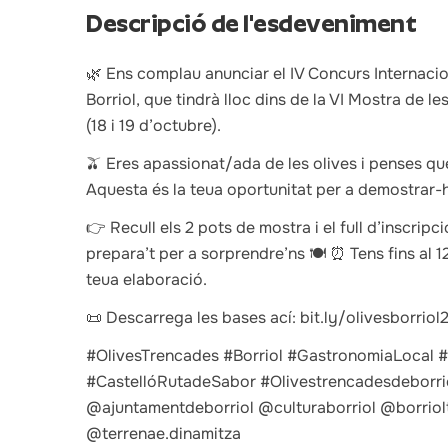
Descripció de l'esdeveniment
🌿 Ens complau anunciar el IV Concurs Internaci
Borriol, que tindrà lloc dins de la VI Mostra de le
(18 i 19 d’octubre).
🫒 Eres apassionat/ada de les olives i penses que
Aquesta és la teua oportunitat per a demostrar-
👉 Recull els 2 pots de mostra i el full d’inscripció
prepara’t per a sorprendre’ns 🍽️ ⏰ Tens fins al 1
teua elaboració.
📜 Descarrega les bases ací: bit.ly/olivesborriol
#OlivesTrencades #Borriol #GastronomiaLocal 
#CastellóRutadeSabor #Olivestrencadesdeborrio
@ajuntamentdeborriol @culturaborriol @borriolt
@terrenae.dinamitza