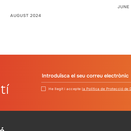
JUNE
AUGUST 2024
tí
He llegit i accepte
la Política de Protecció de