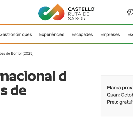
 Gastronómiques
Experiències
Escapades
Empreses
Es
des de Borriol (2025)
nacional d
s de
Marca prov
Quan:
Octo
Preu:
gratuï