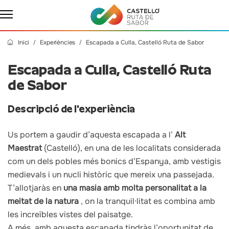
Inici
Experiències
Escapada a Culla, Castelló Ruta de Sabor
Escapada a Culla, Castelló Ruta
de Sabor
Descripció de l'experiència
Us portem a gaudir d’aquesta escapada a l’
Alt
Maestrat
(Castelló), en una de les localitats considerada
com un dels pobles més bonics d’Espanya, amb vestigis
medievals i un nucli històric que mereix una passejada.
T’allotjaràs en
una masia amb molta personalitat a la
meitat de la natura
, on la tranquil·litat es combina amb
les increïbles vistes del paisatge.
A més, amb aquesta escapada tindràs l’oportunitat de