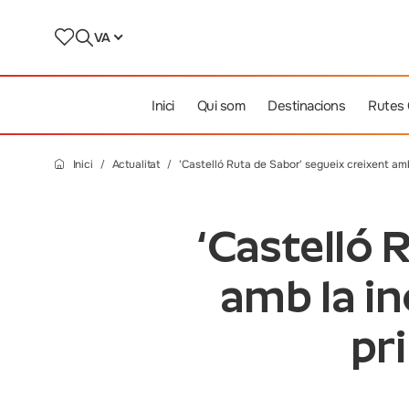
VA
Inici
Qui som
Destinacions
Rutes
Inici
Actualitat
'Castelló Ruta de Sabor' segueix creixent am
‘Castelló 
amb la i
pr