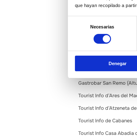
que hayan recopilado a parti
Entitat local Patronat Mun
Selección
Entitat local Ajuntament
Necesarias
de
Comerç gastronòmic Cooper
consentimiento
Comerç gastronòmic Merca
Empresa d’activitats Viu E
Denegar
Gastrobar Ca Mario d’Alf
Gastrobar San Remo (Altu
Tourist Info d’Ares del Ma
Tourist Info d’Atzeneta d
Tourist Info de Cabanes
Tourist Info Casa Abadia 