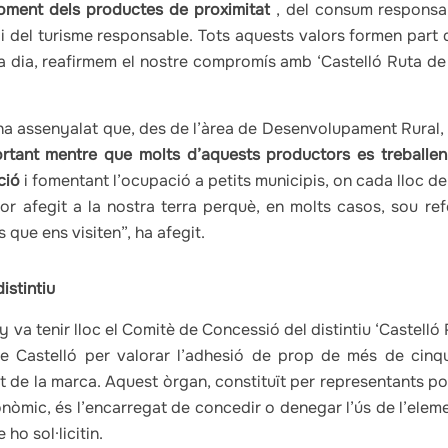
oment dels productes de proximitat
, del consum responsab
t i del turisme responsable. Tots aquests valors formen part 
 a dia, reafirmem el nostre compromís amb ‘Castelló Ruta de 
ha assenyalat que, des de l’àrea de Desenvolupament Rural,
rtant mentre que molts d’aquests productors es treballen i
ció
i fomentant l’ocupació a petits municipis, on cada lloc de
r afegit a la nostra terra perquè, en molts casos, sou refe
 que ens visiten”, ha afegit.
istintiu
y va tenir lloc el Comitè de Concessió del distintiu ‘Castelló
de Castelló per valorar l’adhesió de prop de més de cinq
 de la marca. Aquest òrgan, constituït per representants pol
ronòmic, és l’encarregat de concedir o denegar l’ús de l’elem
 ho sol·licitin.