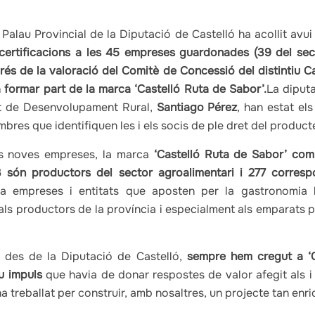
 Palau Provincial de la Diputació de Castelló ha acollit avui
i certificacions a les 45 empreses guardonades (39 del sect
rés de la valoració del Comitè de Concessió del distintiu 
 a formar part de la marca ‘Castelló Ruta de Sabor’.
La diput
tat de Desenvolupament Rural,
Santiago Pérez
, han estat els
res que identifiquen les i els socis de ple dret del product
es noves empreses, la marca
‘Castelló Ruta de Sabor’ co
 són productors del sector agroalimentari i 277 correspo
a empreses i entitats que aposten per la gastronomia l
als productors de la província i especialment als emparats p
, des de la Diputació de Castelló,
sempre hem cregut a ‘C
u impuls
que havia de donar respostes de valor afegit als i
a treballat per construir, amb nosaltres, un projecte tan enri