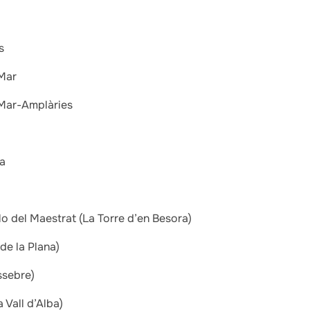
s
 Mar
 Mar-Amplàries
ca
llo del Maestrat (La Torre d’en Besora)
de la Plana)
ssebre)
 Vall d’Alba)