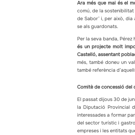
Ara més que mai és el m
comú, de la sostenibilita
de Sabor’ i, per això, dia
se als guardonats.
Per la seva banda, Pérez 
és un projecte molt impo
Castelló, assentant pobla
més, també doneu un valo
també referència d’aquells
Comitè de concessió del d
El passat dijous 30 de jun
la Diputació Provincial 
interessades a formar part
del sector turístic i gast
empreses i les entitats que