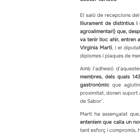
El saló de recepcions del
lliurament de distintius 
agroalimentari) que, desp
va tenir lloc ahir, entren
Virginia Martí
, i el dipu
diplomes i plaques de memb
Amb l’adhesió d’aquest
membres, dels quals 143
gastronòmic
que aglutin
proximitat, donen suport 
de Sabor’.
Martí ha assenyalat que
enteníem que calia un no
tant esforç i compromís, h