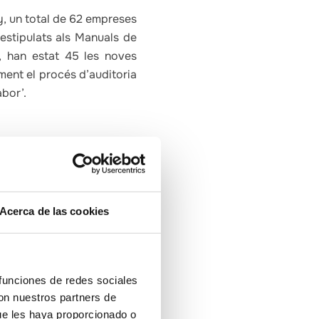
y, un total de 62 empreses
s estipulats als Manuals de
, han estat 45 les noves
ment el procés d’auditoria
abor’.
Acerca de las cookies
 funciones de redes sociales
con nuestros partners de
ue les haya proporcionado o