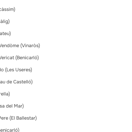
càssim)
àlig)
ateu)
Vendòme (Vinaròs)
ericat (Benicarló)
o (Les Useres)
au de Castelló)
ella)
sa del Mar)
re (El Ballestar)
enicarló)