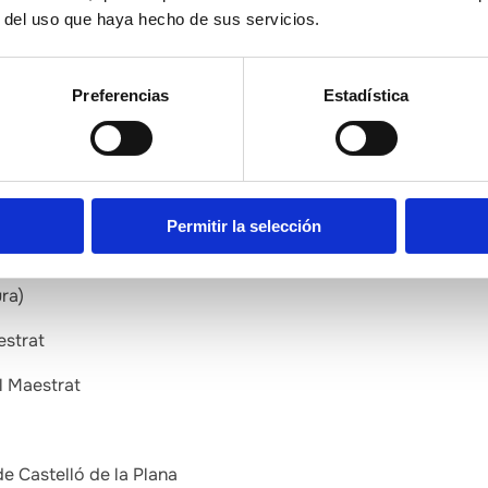
r del uso que haya hecho de sus servicios.
icipal de Turisme Castelló de la Plana
 de Montanejos
Preferencias
Estadística
ativa Sant Isidre (Castelló de la Plana)
t dels Ports (Morella)
ls Ports (La Mata)
Permitir la selección
ondeguilla
ra)
estrat
el Maestrat
de Castelló de la Plana