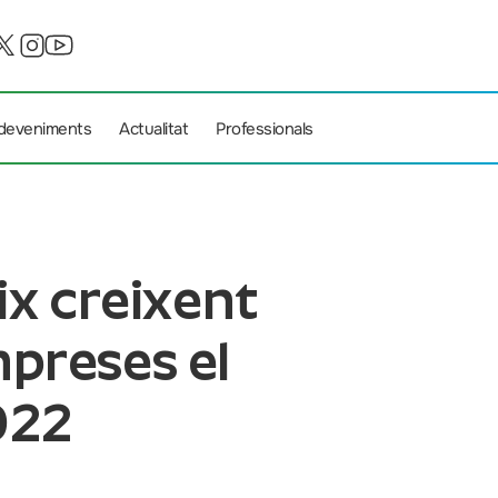
deveniments
Actualitat
Professionals
ix creixent
preses el
022