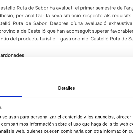
Castelló Ruta de Sabor ha avaluat, el primer semestre de l’an
’adhesió, per analitzar la seva situació respecte als requisit
stelló Ruta de Sabor. Després d’una avaluació exhaustiva
 província de Castelló que han aconseguit superar favorable
stintiu del producte turístic – gastronòmic ‘Castelló Ruta de S
guardonades
ros (Les Useres)
ta (Caudiel)
Detalles
a (Jérica)
& Wellness (Peníscola)
s
(Càlig)
b se usan para personalizar el contenido y los anuncios, ofrecer
s, compartimos información sobre el uso que haga del sitio web 
la Plana de l’Arc
 análisis web, quienes pueden combinarla con otra información q