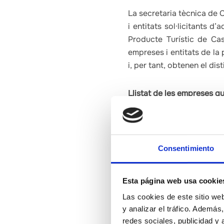
La secretaria tècnica de 
i entitats sol·licitants d
Producte Turístic de Ca
empreses i entitats de la
i, per tant, obtenen el di
Llistat de les empreses 
Casa rural Mas dels Fume
Allotjament Casa Rural Mi
Consentimiento
Allotjament Hotel de Jéric
Allotjament Joanna Hotel 
Esta página web usa cookie
Allotjament Nits de Càlig 
Las cookies de este sitio we
y analizar el tráfico. Ademá
Entitat supramunicipal de 
redes sociales, publicidad y