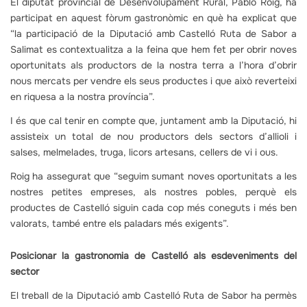
El diputat provincial de Desenvolupament Rural, Pablo Roig, ha
participat en aquest fòrum gastronòmic en què ha explicat que
“la participació de la Diputació amb Castelló Ruta de Sabor a
Salimat es contextualitza a la feina que hem fet per obrir noves
oportunitats als productors de la nostra terra a l’hora d’obrir
nous mercats per vendre els seus productes i que això reverteixi
en riquesa a la nostra província”.
I és que cal tenir en compte que, juntament amb la Diputació, hi
assisteix un total de nou productors dels sectors d’allioli i
salses, melmelades, truga, licors artesans, cellers de vi i ous.
Roig ha assegurat que “seguim sumant noves oportunitats a les
nostres petites empreses, als nostres pobles, perquè els
productes de Castelló siguin cada cop més coneguts i més ben
valorats, també entre els paladars més exigents”.
Posicionar la gastronomia de Castelló als esdeveniments del
sector
El treball de la Diputació amb Castelló Ruta de Sabor ha permès