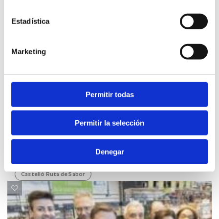
Estadística
Marketing
Permitir todas
Permitir la selección
FRIDAY, 14 DECEMBER 2018
Diputación organiza el II Mercat de la Trufa
Castelló Ruta de Sabor
Denegar
Castelló Ruta de Sabor