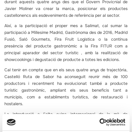
durant aquests quatre anys des que el Govern Provicnial de
Javier Moliner va crear la marca, posicionar els productes
castellonencs als esdeveniments de referència per al sector.
Així, a la participació el proper mes a Salimat, cal sumar la
participació a Millesime Madrid, Gastrònoma des de 2016, Madrid
Fusió, Saló Gourmets, Fira Fruit Logistica o la contínua
presència del producte gastronòmic a la Fira FITUR com a
principal aparador del sector turístic , amb la realització de
showcookings i degustació de producte a totes les edicions.
Cal tenir en compte que en els seus quatre anys de trajectòria,
Castelló Ruta de Sabor ha aconseguit reunir més de 100
productors i recentment ha evolucionat també a producte
turístic gastronòmic, ampliant els seus beneficis tant a
municipis, com a establiments turístics, de restauració i
hostalers.
La introducció a l’alta cuina internacional de la mà de
Berasategui és a més a més un pas important en el camí que
està fent la marca Castelló Ruta de Sabor per continuar