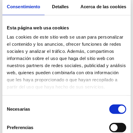
augmentant el consum de productes autòctons i apostant per la
Consentimiento
Detalles
Acerca de las cookies
posada en valor de la seva qualitat.
Nota: detallem els països de procedència dels compradors que
Esta página web usa cookies
s’incorporen a la marca: Alemanya, Austràlia, Bèlgica, Colòmbia,
Xina, Dinamarca, Espanya, EUA, Holanda, Japó, Mèxic, Noruega,
Las cookies de este sitio web se usan para personalizar
Perú, Regne Unit, Rússia, Suïssa i Singapur.
el contenido y los anuncios, ofrecer funciones de redes
sociales y analizar el tráfico. Además, compartimos
información sobre el uso que haga del sitio web con
nuestros partners de redes sociales, publicidad y análisis
web, quienes pueden combinarla con otra información
que les haya proporcionado o que hayan recopilado a
partir del uso que haya hecho de sus servicios.
Selección
Necesarias
de
Continguts relacionats
consentimiento
Preferencias