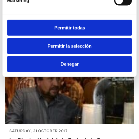
Marketing
Marta Barrachina: "Wir haben uns zum Ziel
gesetzt, dass der Geschmack von Castellón
das ganze Jahr über und über unser Gebiet
hinaus verkostet werden kann".
Permitir todas
Castelló Ruta de Sabor
Permitir la selección
Denegar
SATURDAY, 21 OCTOBER 2017