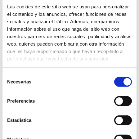
THURSDAY, 19 JANUARY 2023
Las cookies de este sitio web se usan para personalizar
Le Conseil provincial de Castellón annonce
el contenido y los anuncios, ofrecer funciones de redes
une nouvelle édition du festival
sociales y analizar el tráfico. Además, compartimos
gastronomique en 2023 pour renforcer la
información sobre el uso que haga del sitio web con
promotion de Castelló Ruta de Sabor
nuestros partners de redes sociales, publicidad y análisis
web, quienes pueden combinarla con otra información
Castelló Ruta de Sabor
que les haya proporcionado o que hayan recopilado a
partir del uso que haya hecho de sus servicios.
Selección
Necesarias
de
consentimiento
Preferencias
Estadística
SATURDAY, 02 DECEMBER 2023