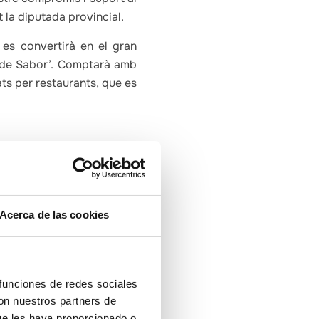
t la diputada provincial.
 es convertirà en el gran
a de Sabor’. Comptarà amb
ts per restaurants, que es
l’estrella Michelín Miguel
er tomàquet de colgar amb
, i la diputada de Turisme,
la visita del president de
Acerca de las cookies
restaurant Atalaya (Alcalà
mb oli de sobrassada amb
 funciones de redes sociales
con nuestros partners de
ue les haya proporcionado o