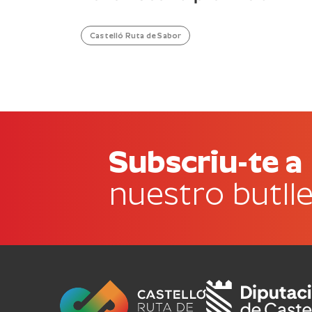
Castelló Ruta de Sabor
Subscriu-te a
nuestro butlle