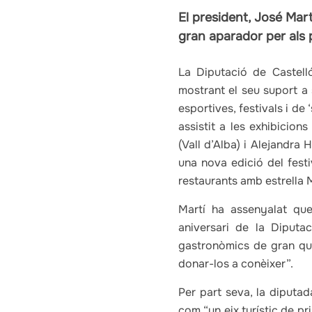
El president, José Mart
gran aparador per als 
La Diputació de Castelló
mostrant el seu suport a
esportives, festivals i de 
assistit a les exhibicion
(Vall d’Alba) i Alejandra
una nova edició del fest
restaurants amb estrella M
Martí ha assenyalat qu
aniversari de la Diputa
gastronòmics de gran qual
donar-los a conèixer”.
Per part seva, la diputad
com “un eix turístic de pr