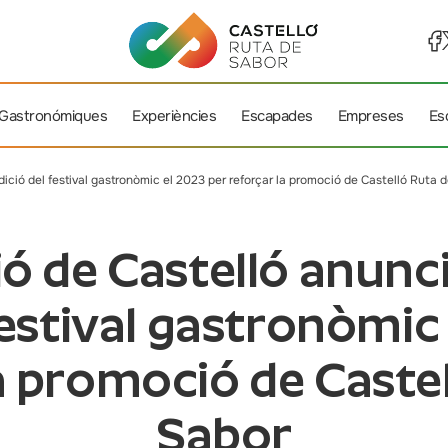
 Gastronómiques
Experiències
Escapades
Empreses
Es
ició del festival gastronòmic el 2023 per reforçar la promoció de Castelló Ruta 
ió de Castelló anunc
festival gastronòmic
a promoció de Caste
Sabor