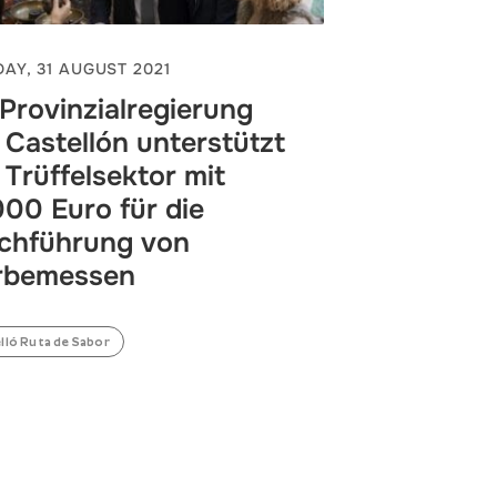
AY, 31 AUGUST 2021
 Provinzialregierung
 Castellón unterstützt
 Trüffelsektor mit
000 Euro für die
chführung von
rbemessen
lló Ruta de Sabor