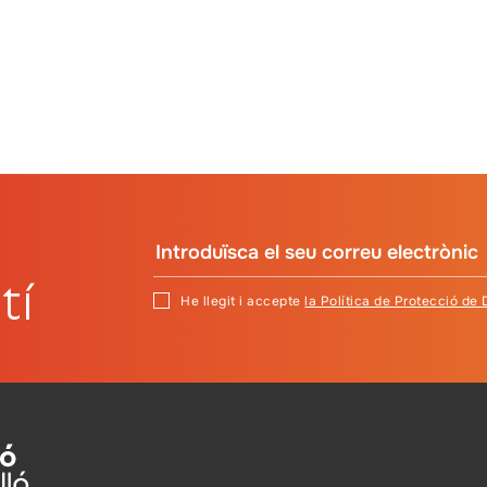
tí
He llegit i accepte
la Política de Protecció de