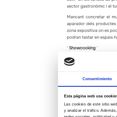
sector gastronòmic i el tu
Mancant concretar el mun
aparador dels productes 
zona expositiva on es pod
podran tastar en espais ha
‘
Showcooking
‘
L’estand de Castelló ha a
Barreda del restaurant C
sardina de bota i alls a l
Virginia Martí, han pogut
Consentimiento
la Generalitat, Ximo Puig,
Esta página web usa cookie
El segon xoucooking ha es
de Xivert) que ha prepar
Las cookies de este sitio we
acabat de tòfona.
y analizar el tráfico. Ademá
redes sociales, publicidad y