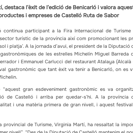
í, destaca l’èxit de l’edició de Benicarló i valora aque
productes i empreses de Castelló Ruta de Sabor
 continua participant a la Fira Internacional de Turisme
 sector turístic de la província així com promocionant les 
‘sol i platja’. A la jornada d’avui, el president de la Diputació
s gastronòmiques de les estrelles Michelín Miguel Barreda 
 Herrador i Emmanuel Carlucci del restaurant Atalaya (Alcalà 
ival gastronòmic que tant èxit va tenir a Benicarló, on es 
ichelin.
e “aquest gran esdeveniment gastronòmic es va organi
ció de Castelló i arriba per quedar-s’hi. A la provínc
itat i una matèria primera de gran nivell, i aquest festiv
a provincial de Turisme, Virginia Martí, ha ressaltat la imp
imer nivell”. “Des de la Diputació de Castelló mantenim el n