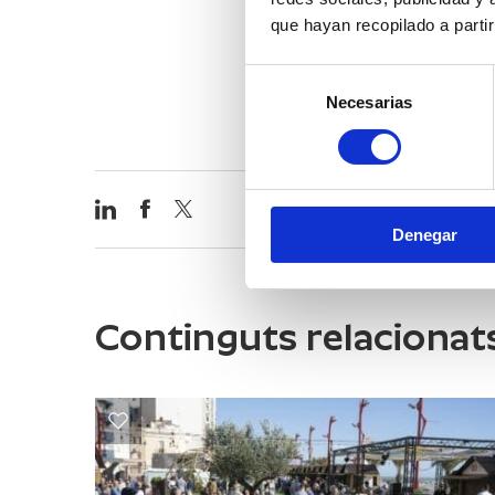
que hayan recopilado a parti
VER VÍDEO
Selección
Necesarias
de
consentimiento
Denegar
Continguts relacionat