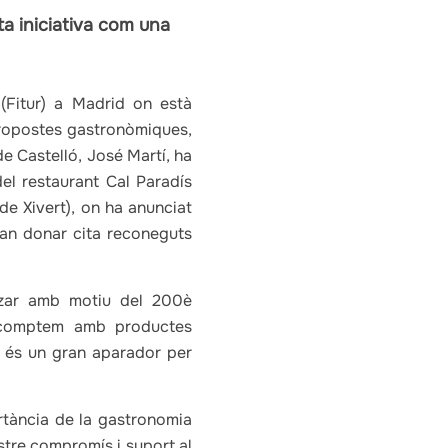
sta iniciativa com una
 (Fitur) a Madrid on està
propostes gastronòmiques,
 de Castelló, José Martí, ha
del restaurant Cal Paradís
de Xivert), on ha anunciat
van donar cita reconeguts
tzar amb motiu del 200è
ia comptem amb productes
al és un gran aparador per
ortància de la gastronomia
ostre compromís i suport al