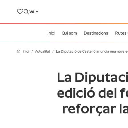
VA
Inici
Qui som
Destinacions
Rutes
Inici
Actualitat
La Diputació de Castelló anuncia una nova ed
La Diputac
edició del 
reforçar l