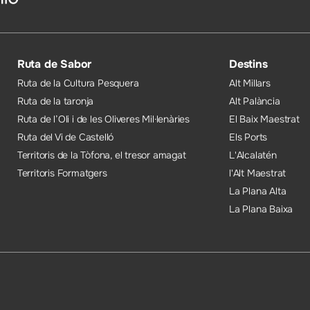
Ruta de Sabor
Destins
Ruta de la Cultura Pesquera
Alt Millars
Ruta de la taronja
Alt Palància
Ruta de l’Oli i de les Oliveres Mil·lenàries
El Baix Maestrat
Ruta del Vi de Castelló
Els Ports
Territoris de la Tòfona, el tresor amagat
L'Alcalatén
Territoris Formatgers
l'Alt Maestrat
La Plana Alta
La Plana Baixa