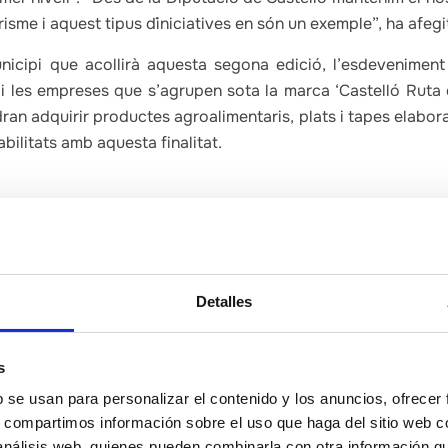
risme i aquest tipus d´iniciatives en són un exemple”, ha afegi
icipi que acollirà aquesta segona edició, l’esdeveniment
i les empreses que s’agrupen sota la marca ‘Castelló Rut
ran adquirir productes agroalimentaris, plats i tapes elabora
bilitats amb aquesta finalitat.
collit avui dos xoucookings. El primer ha estat a càrrec de 
al Paradís (Vall d’Alba) que ha elaborat un plat compost p
a brasa. El president de la Diputació de Castelló, José Martí
 degustar aquest plat. A més, la degustació ha coincidit amb 
Detalles
 a l’estand de Castelló i també ha pogut tastar aquest plat.
s
tat a càrrec d’Alejandra Herrador i Emmanuel Carlucci del 
at carxofa de Benicarló amb crema de formatge combinat a
b se usan para personalizar el contenido y los anuncios, ofrecer
s, compartimos información sobre el uso que haga del sitio web 
 análisis web, quienes pueden combinarla con otra información q