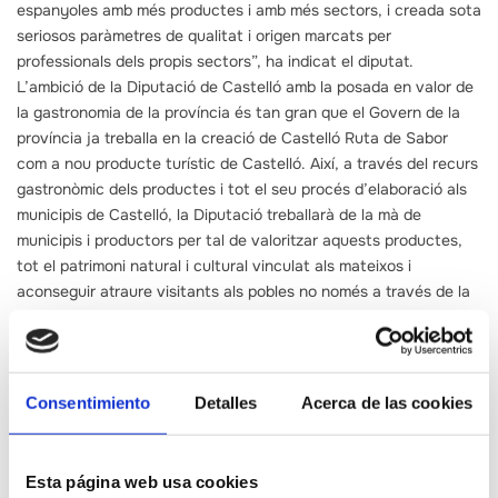
espanyoles amb més productes i amb més sectors, i creada sota
seriosos paràmetres de qualitat i origen marcats per
professionals dels propis sectors”, ha indicat el diputat.
L’ambició de la Diputació de Castelló amb la posada en valor de
la gastronomia de la província és tan gran que el Govern de la
província ja treballa en la creació de Castelló Ruta de Sabor
com a nou producte turístic de Castelló. Així, a través del recurs
gastronòmic dels productes i tot el seu procés d’elaboració als
municipis de Castelló, la Diputació treballarà de la mà de
municipis i productors per tal de valoritzar aquests productes,
tot el patrimoni natural i cultural vinculat als mateixos i
aconseguir atraure visitants als pobles no només a través de la
realització de jornades gastronòmiques i comercials, sinó també
incorporar tot un seguit d’experiències turístiques amb més
oferta complementària que permetin al visitant conèixer els
pobles de Castelló a través de la tradició gastronòmica.
Consentimiento
Detalles
Acerca de las cookies
Esta página web usa cookies