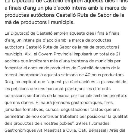
La Diputació de Castelló emprèn aquests dies i fins
a finals d’any un pla d’acció intens amb la marca de
productes autòctons Castelló Ruta de Sabor de la
mà de productors i municipis.
La Diputació de Castelló emprèn aquests dies i fins a finals
d’any un intens pla d’acció amb la marca de productes
autòctons Castelló Ruta de Sabor de la mà de productors i
municipis. Així, el Govern Provincial impulsarà un total de 21
accions que implicaran més d’una trentena de municipis per
fomentar el consum de productes de Castelló després de la
recent incorporació aquesta setmana de 40 nous productors.
Roig, ha explicat que “aquest pla d´actuació és la plasmació de
les peticions que ens han anat plantejant les diferents
comissions sectorials de la marca per complir amb les prioritats
que ens donen. Hi haurà jornades gastronòmiques, fires,
jornades formatives, cursos, degustacions i tastos que ens
permetran de nou continuar treballant per posicionar la qualitat
dels productes dels nostres pobles”. 29 les I Jornades
Gastronòmiques Alt Maestrat a Culla, Catí, Benassal i Ares del