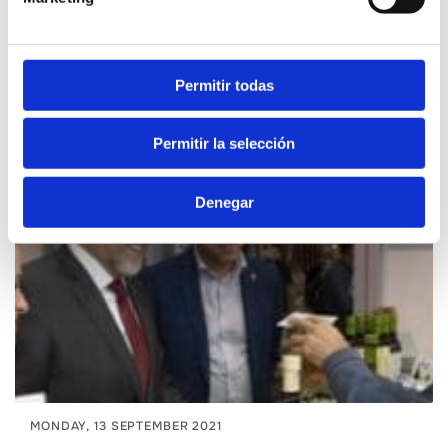
SATURDAY, 02 DECEMBER 2023
Marta Barrachina: "We have set the goal that
the flavor of Castellón is tasted all year round
Permitir todas
and beyond our territory".
Castelló Ruta de Sabor
Permitir la selección
Denegar
MONDAY, 13 SEPTEMBER 2021