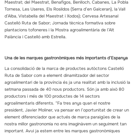
Maestrat; del Maestrat, Benafigos, Benlloch, Cabanes, La Pobla
Tornesa, Les Useres, Els Rosildos (Serra d’en Galceran), la Vall
d’Alba, Vistabella del Maestrat i Xodos); Cervesa Artesanal
Castelló Ruta de Sabor; Jornada tècnica formativa sobre
plantacions tofoneres i la Mostra agroalimentària de l’Alt
Palància i Castelló amb Estrella.
Una de les marques gastronòmiques més importants d’Espanya
La consolidació de la marca de productes autòctons Castelló
Ruta de Sabor com a element dinamitzador del sector
agroalimentari de la província és ja una realitat amb la inclusió la
setmana passada de 40 nous productors. Són ja amb això 80
productors i més de 100 productes de 14 sectors
agroalimentaris diferents. “Fa tres anys quan el nostre
president, Javier Moliner, va pensar en l’oportunitat de crear un
element diferenciador que actués de marca paraigües de la
nostra millor gastronomia no ens imaginàvem un seguiment tan
important. Avui ja estem entre les marques gastronòmiques