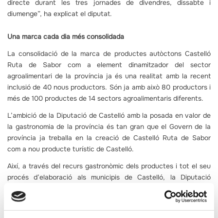
directe durant les tres jornades de divendres, dissabte i
diumenge”, ha explicat el diputat.
Una marca cada dia més consolidada
La consolidació de la marca de productes autòctons Castelló
Ruta de Sabor com a element dinamitzador del sector
agroalimentari de la província ja és una realitat amb la recent
inclusió de 40 nous productors. Són ja amb això 80 productors i
més de 100 productes de 14 sectors agroalimentaris diferents.
L’ambició de la Diputació de Castelló amb la posada en valor de
la gastronomia de la província és tan gran que el Govern de la
província ja treballa en la creació de Castelló Ruta de Sabor
com a nou producte turístic de Castelló.
Així, a través del recurs gastronòmic dels productes i tot el seu
procés d’elaboració als municipis de Castelló, la Diputació
treballarà de la mà de municipis i productors per tal de valoritzar
aquests productes, tot el patrimoni natural i cultural vinculat als
mateixos i aconseguir atraure visitants als pobles no només a