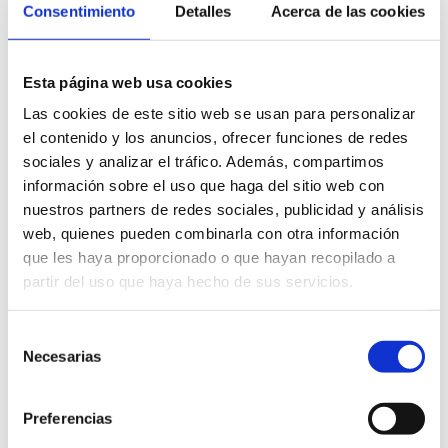
través de la realització de jornades gastronòmiques i comercials,
Consentimiento
Detalles
Acerca de las cookies
sinó també incorporar tot un seguit d’experiències turístiques
amb més oferta complementària que permetin al visitant
conèixer els pobles de Castelló a través de la tradició
Esta página web usa cookies
gastronòmica.
Las cookies de este sitio web se usan para personalizar
el contenido y los anuncios, ofrecer funciones de redes
sociales y analizar el tráfico. Además, compartimos
información sobre el uso que haga del sitio web con
nuestros partners de redes sociales, publicidad y análisis
web, quienes pueden combinarla con otra información
que les haya proporcionado o que hayan recopilado a
partir del uso que haya hecho de sus servicios.
Selección
Continguts relacionats
Necesarias
de
consentimiento
Preferencias