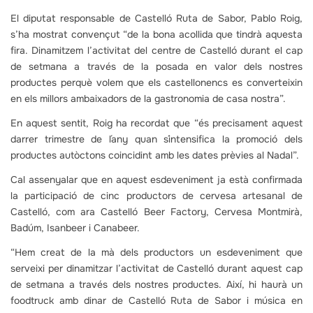
El diputat responsable de Castelló Ruta de Sabor, Pablo Roig,
s’ha mostrat convençut “de la bona acollida que tindrà aquesta
fira. Dinamitzem l’activitat del centre de Castelló durant el cap
de setmana a través de la posada en valor dels nostres
productes perquè volem que els castellonencs es converteixin
en els millors ambaixadors de la gastronomia de casa nostra”.
En aquest sentit, Roig ha recordat que “és precisament aquest
darrer trimestre de l´any quan s´intensifica la promoció dels
productes autòctons coincidint amb les dates prèvies al Nadal”.
Cal assenyalar que en aquest esdeveniment ja està confirmada
la participació de cinc productors de cervesa artesanal de
Castelló, com ara Castelló Beer Factory, Cervesa Montmirà,
Badúm, Isanbeer i Canabeer.
“Hem creat de la mà dels productors un esdeveniment que
serveixi per dinamitzar l’activitat de Castelló durant aquest cap
de setmana a través dels nostres productes. Així, hi haurà un
foodtruck amb dinar de Castelló Ruta de Sabor i música en