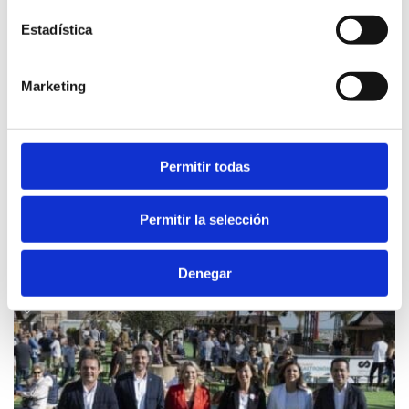
Estadística
Marketing
Permitir todas
MONDAY, 05 NOVEMBER 2018
Le Conseil provincial organisera une autre
Permitir la selección
foire Castelló Ruta de Sabor en décembre.
Denegar
Castelló Ruta de Sabor