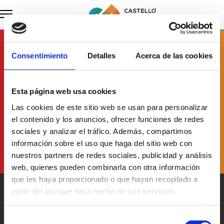
Subscriu-te a
nuestro butlletí
Consentimiento
Detalles
Acerca de las cookies
Esta página web usa cookies
He llegit i accepte
la Política de Protecció de Dades
Las cookies de este sitio web se usan para personalizar
el contenido y los anuncios, ofrecer funciones de redes
sociales y analizar el tráfico. Además, compartimos
información sobre el uso que haga del sitio web con
nuestros partners de redes sociales, publicidad y análisis
web, quienes pueden combinarla con otra información
que les haya proporcionado o que hayan recopilado a
partir del uso que haya hecho de sus servicios.
Selección