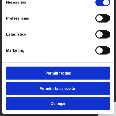
Necesarias
Patronato Provincial de
de
Turismo Diputación Provincial
consentimiento
Av. Vall d’Uixó, 25 - 12004,
Preferencias
Castellón de la Plana
T. 964 35 96 00
castellorutadesabor@dipcas.es
Estadística
Marketing
Experiències
Favorits
Turisme
Permitir todas
Esdeveniments
Contacte
Actualitat
Permitir la selección
© Castelló Ruta de Sabor
Denegar
Política de privacitat
Política de Cookies