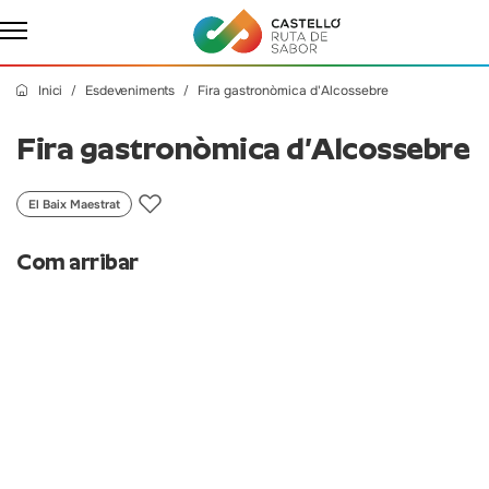
Inici
Esdeveniments
Fira gastronòmica d'Alcossebre
Fira gastronòmica d’Alcossebre
El Baix Maestrat
Com arribar