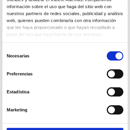
OCTOBER 2024
información sobre el uso que haga del sitio web con
nuestros partners de redes sociales, publicidad y análisis
web, quienes pueden combinarla con otra información
que les haya proporcionado o que hayan recopilado a
partir del uso que haya hecho de sus servicios.
Selección
Necesarias
de
consentimiento
Preferencias
Estadística
La Plana Baixa
Sant Antoni
Marketing
JANUARY 2024