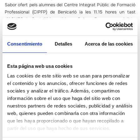
Sabor ofert pels alumnes del Centre Integrat Públic de Formació
Professional (CIPFP) de Benicarló ia les 11.15 hores un tast
d’AOVES de Castelló impartida per Paloma Roures, especialista
en Olivicultura i Elaiotècnia i tastadora d’olis d’Intercoop
Consultoria.
Consentimiento
Detalles
Acerca de las cookies
La jornada la tancarà la taula rodona ‘Turisme i Gastronomia’ en
què participaran: Joan Viana, cap del Departament d’Hostaleria
i Turisme de Centre Integrat Públic de Formació Professional
(CIPFP) de Benicarló; Rafael Miralles, president de l´Associació d
Esta página web usa cookies
´Hostaleria de Vinaròs; i José María Roldán, tutor de cicle
Las cookies de este sitio web se usan para personalizar
formatiu Grau Mitjà Cuina i Gastronomia de Centre Integrat
el contenido y los anuncios, ofrecer funciones de redes
Públic de Formació Professional (CIPFP) de Benicarló.
sociales y analizar el tráfico. Además, compartimos
Totes aquelles persones que estiguin interessades a participar
información sobre el uso que haga del sitio web con
de la jornada gratuïta, poden reservar la seva plaça al telèfon
nuestros partners de redes sociales, publicidad y análisis
964 35 99 50
oa ​​través del correu electrònic
web, quienes pueden combinarla con otra información
crsinscripcions@gmail.com
. Les inscripcions són gratuïtes i
que les haya proporcionado o que hayan recopilado a
limitades.
partir del uso que haya hecho de sus servicios.