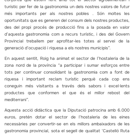
turístic per fer de la gastronomia un dels nostres valors de futur
més importants per als nostres pobles . Són moltes les
oportunitats que es generen del consum dels nostres productes,
des del propi procés de producció fins a la posada en valor
d’aquesta gastronomia com a recurs turístic, i des del Govern
Provincial treballem per aprofitar-les totes al servei de la
generació d’ocupació i riquesa a els nostres municipis”.
En aquest sentit, Roig ha animat el sector de l’hostaleria de la
zona nord de la província “a participar i sumar esforços entre
tots per continuar consolidant la gastronomia com a font de
riquesa i important reclam turístic perquè cada cop ens
coneguin més visitants a través dels sabors i excel·lents
productes que conformen el que és el millor rebost del
mediterrani”.
Aquesta acció didàctica que la Diputació patrocina amb 6.000
euros, pretén dotar el sector de l’hostaleria de les eines
necessàries per convertir-se en els millors ambaixadors de les
gastronomia provincial, sota el segell de qualitat ‘Castelló Ruta