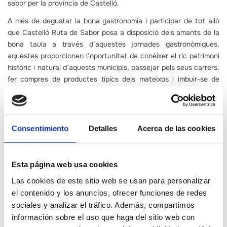
sabor per la província de Castelló.
A més de degustar la bona gastronomia i participar de tot allò
que Castelló Ruta de Sabor posa a disposició dels amants de la
bona taula a través d’aquestes jornades gastronòmiques,
aquestes proporcionen l’oportunitat de conèixer el ric patrimoni
històric i natural d’aquests municipis, passejar pels seus carrers,
fer compres de productes típics dels mateixos i imbuir-se de
l’ambient acollidor aquests dies de tardor.
Paquetitzar experiències turístiques vinculades a la gastronomia
Les Jornades Gastronòmiques de l’Oli i els Fruits Secs són un
Consentimiento
Detalles
Acerca de las cookies
bon exemple de com la creació del producte turístic de Castelló
Ruta de Sabor suposa, per primera vegada a més a la província,
paquetitzar de manera coordinada amb tots els agents
Esta página web usa cookies
implicats, una xarxa d’experiències turístiques vinculades a la
Las cookies de este sitio web se usan para personalizar
gastronomia.
el contenido y los anuncios, ofrecer funciones de redes
Després de quatre anys de trajectòria, la marca de la Diputació
sociales y analizar el tráfico. Además, compartimos
Castelló Ruta de Sabor ha aconseguit aglutinar més de 100
información sobre el uso que haga del sitio web con
productors de 15 sectors agroalimentaris diferents, dues