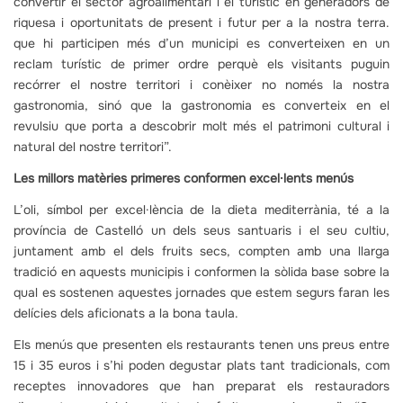
convertir el sector agroalimentari i el turístic en generadors de
riquesa i oportunitats de present i futur per a la nostra terra.
que hi participen més d’un municipi es converteixen en un
reclam turístic de primer ordre perquè els visitants puguin
recórrer el nostre territori i conèixer no només la nostra
gastronomia, sinó que la gastronomia es converteix en el
revulsiu que porta a descobrir molt més el patrimoni cultural i
natural del nostre territori”.
Les millors matèries primeres conformen excel·lents menús
L’oli, símbol per excel·lència de la dieta mediterrània, té a la
província de Castelló un dels seus santuaris i el seu cultiu,
juntament amb el dels fruits secs, compten amb una llarga
tradició en aquests municipis i conformen la sòlida base sobre la
qual es sostenen aquestes jornades que estem segurs faran les
delícies dels aficionats a la bona taula.
Els menús que presenten els restaurants tenen uns preus entre
15 i 35 euros i s’hi poden degustar plats tant tradicionals, com
receptes innovadores que han preparat els restauradors