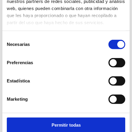
nuestros partners de redes sociales, publicidad y análisis
denominacions d’origen, una Indicació Geogràfica Protegida i 6
web, quienes pueden combinarla con otra información
productes amb distintiu Parc Natural. comerços, fires,
que les haya proporcionado o que hayan recopilado a
supermercats i grans superfícies de la província i part del
partir del uso que haya hecho de sus servicios.
territori espanyol.
Selección
Necesarias
de
consentimiento
Preferencias
Estadística
Continguts relacionats
Marketing
Permitir todas