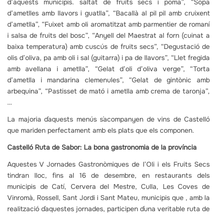
d’aquests municipis. saltat de fruits secs i poma”, “Sopa
d’ametlles amb llavors i guatlla”, “Bacallà al pil pil amb cruixent
d’ametlla”, “Fuixet amb oli aromatitzat amb parmentier de romaní
i salsa de fruits del bosc”, “Anyell del Maestrat al forn (cuinat a
baixa temperatura) amb cuscús de fruits secs”, “Degustació de
olis d’oliva, pa amb oli i sal (guitarra) i pa de llavors”, “Llet fregida
amb avellana i ametlla”, “Gelat d’oli d’oliva verge”, “Torta
d’ametlla i mandarina clemenules”, “Gelat de gintònic amb
arbequina”, “Pastisset de mató i ametlla amb crema de taronja”,
…
La majoria d´aquests menús s´acompanyen de vins de Castelló
que mariden perfectament amb els plats que els componen.
Castelló Ruta de Sabor: La bona gastronomia de la província
Aquestes V Jornades Gastronòmiques de l’Oli i els Fruits Secs
tindran lloc, fins al 16 de desembre, en restaurants dels
municipis de Catí, Cervera del Mestre, Culla, Les Coves de
Vinromà, Rossell, Sant Jordi i Sant Mateu, municipis que , amb la
realització d´aquestes jornades, participen d´una veritable ruta de