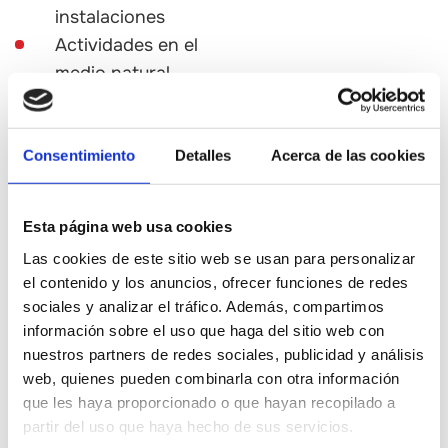
instalaciones
Actividades en el
medio natural
Eventos
gastronómicos
Experiencia
Consentimiento
Detalles
Acerca de las cookies
singulares
Actividades
Esta página web usa cookies
didácticas /
Las cookies de este sitio web se usan para personalizar
interpretativas
el contenido y los anuncios, ofrecer funciones de redes
Visitas y
sociales y analizar el tráfico. Además, compartimos
experiencias en
información sobre el uso que haga del sitio web con
museo / centro de
nuestros partners de redes sociales, publicidad y análisis
web, quienes pueden combinarla con otra información
interpretación
que les haya proporcionado o que hayan recopilado a
partir del uso que haya hecho de sus servicios.