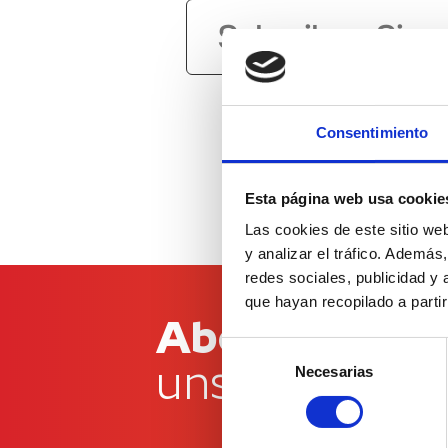
Consentimiento
Esta página web usa cookie
Las cookies de este sitio we
y analizar el tráfico. Ademá
redes sociales, publicidad y
que hayan recopilado a parti
Abonnieren S
Selección
unseren News
Necesarias
de
consentimiento