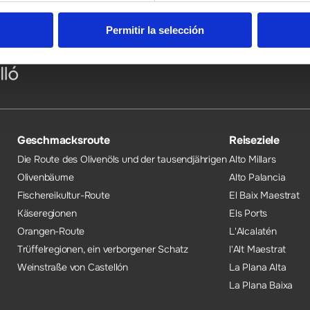
Permitir la selección
Geschmacksroute
Reiseziele
Die Route des Olivenöls und der tausendjährigen
Alto Millars
Olivenbäume
Alto Palancia
Fischereikultur-Route
El Baix Maestrat
Käseregionen
Els Ports
Orangen-Route
L'Alcalatén
Trüffelregionen, ein verborgener Schatz
l'Alt Maestrat
Weinstraße von Castellón
La Plana Alta
La Plana Baixa