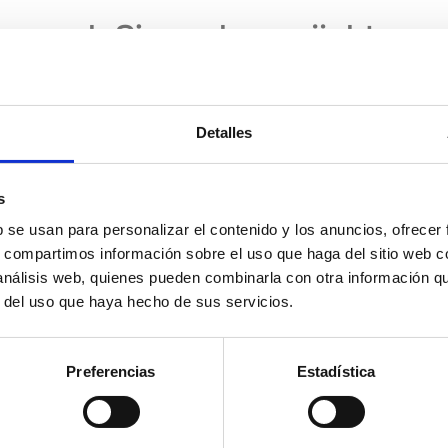
Detalles
s
b se usan para personalizar el contenido y los anuncios, ofrecer
s, compartimos información sobre el uso que haga del sitio web 
 análisis web, quienes pueden combinarla con otra información q
r del uso que haya hecho de sus servicios.
ie
letter
Preferencias
Estadística
Ich habe
die Datenschutzerklärung
gelesen un
akzeptiere sie