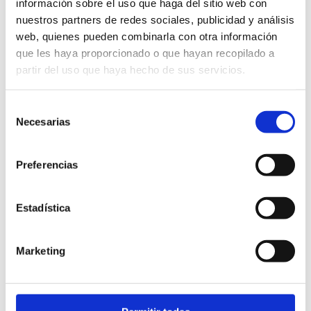
información sobre el uso que haga del sitio web con
nuestros partners de redes sociales, publicidad y análisis
web, quienes pueden combinarla con otra información
que les haya proporcionado o que hayan recopilado a
Die Route des Olivenöls und der
partir del uso que haya hecho de sus servicios.
tausendjährigen Olivenbäume
Selección
Necesarias
de
consentimiento
ERFAHREN SIE MEHR
Preferencias
Estadística
Weitere interessante Unternehmen
Marketing
Office du tourisme de Borriol