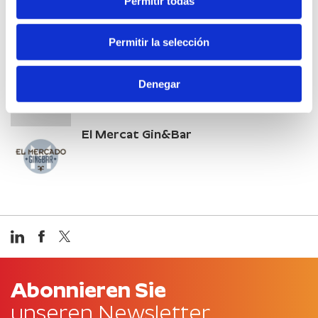
Permitir todas
Rostidor L'alforí
Permitir la selección
Hotel Mar De Fulles
Denegar
El Mercat Gin&Bar
Abonnieren Sie
unseren Newsletter