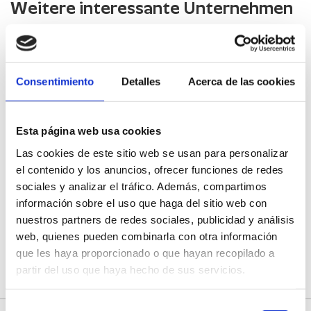
Weitere interessante Unternehmen
El Cid Restaurant
Consentimiento
Detalles
Acerca de las cookies
Ramsol
XERT
Esta página web usa cookies
Las cookies de este sitio web se usan para personalizar
Hotel Restaurante La Tinença
el contenido y los anuncios, ofrecer funciones de redes
LA POBLA DE BENIFASSÀ
sociales y analizar el tráfico. Además, compartimos
información sobre el uso que haga del sitio web con
Un Moment Casa Rural****
nuestros partners de redes sociales, publicidad y análisis
web, quienes pueden combinarla con otra información
LES COVES DE VINROMÀ
que les haya proporcionado o que hayan recopilado a
partir del uso que haya hecho de sus servicios.
Selección