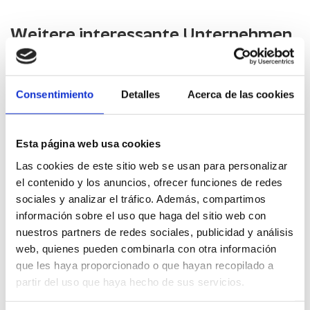
Weitere interessante Unternehmen
Anhelo Restaurant
Consentimiento
Detalles
Acerca de las cookies
La Frutería Castellón
Esta página web usa cookies
Las cookies de este sitio web se usan para personalizar
el contenido y los anuncios, ofrecer funciones de redes
Portolés
sociales y analizar el tráfico. Además, compartimos
CASTELLÓ DE LA PLANA
información sobre el uso que haga del sitio web con
nuestros partners de redes sociales, publicidad y análisis
Cabrit Restaurant & Rooms
web, quienes pueden combinarla con otra información
que les haya proporcionado o que hayan recopilado a
partir del uso que haya hecho de sus servicios.