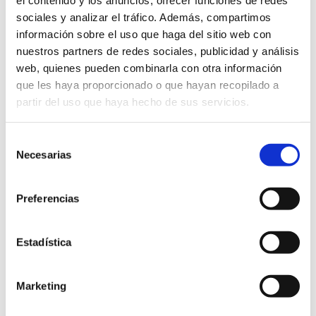
el contenido y los anuncios, ofrecer funciones de redes
sociales y analizar el tráfico. Además, compartimos
información sobre el uso que haga del sitio web con
nuestros partners de redes sociales, publicidad y análisis
web, quienes pueden combinarla con otra información
que les haya proporcionado o que hayan recopilado a
partir del uso que haya hecho de sus servicios.
Selección
Necesarias
de
consentimiento
La Plana Baixa
Preferencias
Fira de Sant Miquel
SEPTEMBER 2024
Estadística
Marketing