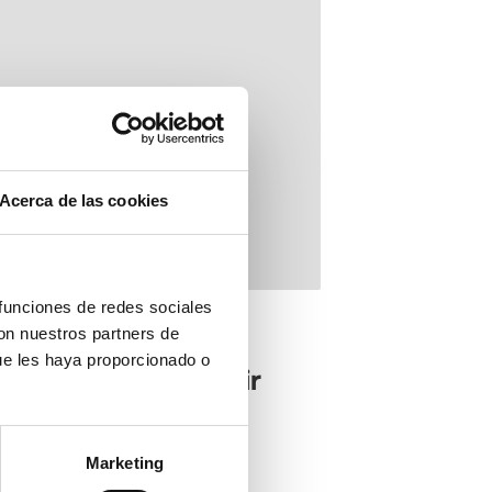
Acerca de las cookies
 funciones de redes sociales
con nuestros partners de
lana Alta
ue les haya proporcionado o
tellón Vermouth Fair
Marketing