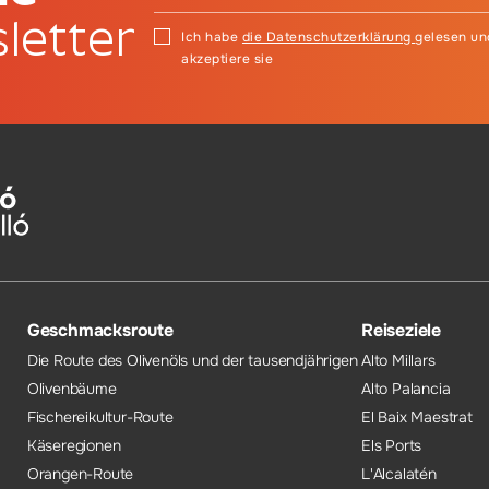
letter
Ich habe
die Datenschutzerklärung
gelesen un
akzeptiere sie
Geschmacksroute
Reiseziele
Die Route des Olivenöls und der tausendjährigen
Alto Millars
Olivenbäume
Alto Palancia
Fischereikultur-Route
El Baix Maestrat
Käseregionen
Els Ports
Orangen-Route
L'Alcalatén