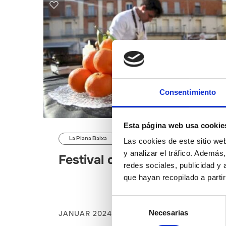
Consentimiento
Esta página web usa cookie
La Plana Baixa
Las cookies de este sitio we
y analizar el tráfico. Ademá
Festival de Clemenules
redes sociales, publicidad y
que hayan recopilado a parti
Selección
Necesarias
JANUAR 2024
de
consentimiento