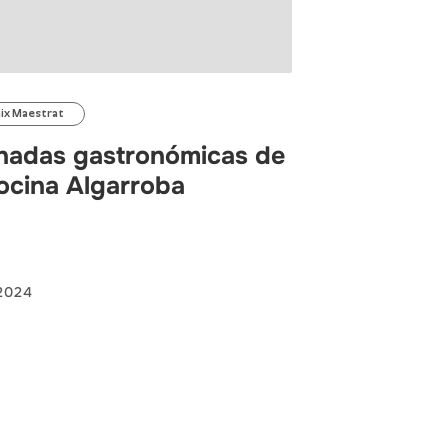
aix Maestrat
nadas gastronómicas de
cocina Algarroba
2024