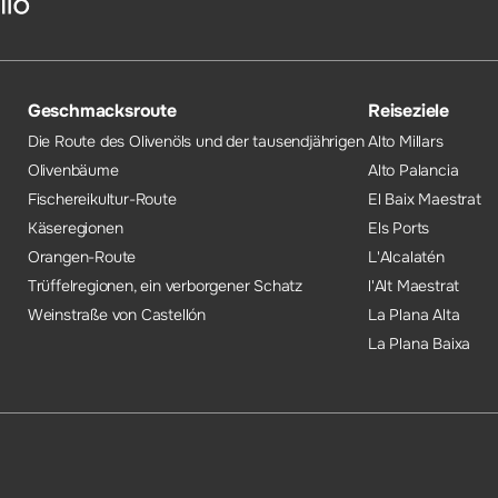
Geschmacksroute
Reiseziele
Die Route des Olivenöls und der tausendjährigen
Alto Millars
Olivenbäume
Alto Palancia
Fischereikultur-Route
El Baix Maestrat
Käseregionen
Els Ports
Orangen-Route
L'Alcalatén
Trüffelregionen, ein verborgener Schatz
l'Alt Maestrat
Weinstraße von Castellón
La Plana Alta
La Plana Baixa