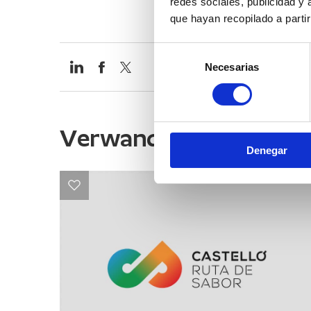
redes sociales, publicidad y
que hayan recopilado a parti
Selección
Necesarias
de
consentimiento
Verwandte Inhalte
Denegar