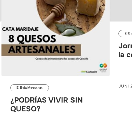
El B
Jor
la 
JUNI 
El Baix Maestrat
¿PODRÍAS VIVIR SIN
QUESO?