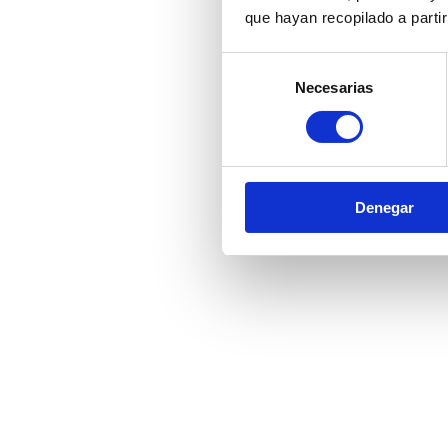
que hayan recopilado a parti
Selección
Necesarias
de
consentimiento
Denegar