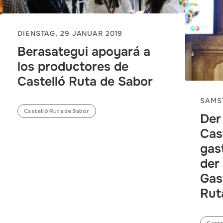
DIENSTAG, 29 JANUAR 2019
Berasategui apoyará a
los productores de
Castelló Ruta de Sabor
SAMST
Castelló Ruta de Sabor
Der
Cas
gas
der
Gas
Rut
Caste