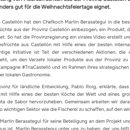
nders gut für die Weihnachtsfeiertage eignet.
 Castellón hat den Chefkoch Martín Berasategui in die be
chte aus der Provinz Castellón einbezogen, ein Produkt, d
t. So hat die Provinzregierung ein virales Video erstellt und
früchte aus Castellón mit Hilfe eines der besten interna
htige Initiative ist Teil der verschiedenen Aktionen, die
eht, um den Verzehr lokaler Produkte aus der Provinz zu 
Kampagne #TriaCastelló und im Rahmen ihres strategischen
er lokalen Gastronomie.
inz für ländliche Entwicklung, Pablo Roig, erklärte, das
 mit Hilfe eines der besten Köche der Welt und eines gro
uta de Sabor hervorzuheben. Gemeinsam arbeiten wir daran
o wichtigen Sektor wie die Fischerei zu schaffen, auf den wir 
artín Berasategui für seine Beteiligung an dem Projekt und 
xus ist, Martín Berasategui unter uns zu haben, der uns hilft