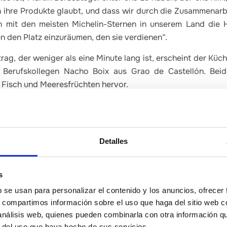
 an ihre Produkte glaubt, und dass wir durch die Zusammenar
 mit den meisten Michelin-Sternen in unserem Land die 
 den Platz einzuräumen, den sie verdienen“.
trag, der weniger als eine Minute lang ist, erscheint der Kü
 Berufskollegen Nacho Boix aus Grao de Castellón. Beid
 Fisch und Meeresfrüchten hervor.
on Produkten aus der Provinz.
t die Provinzregierung ihre Bemühungen fort, die Produkte vo
Detalles
ukunft der Provinz bekannt zu machen und zu fördern. Die
h intensiviert. In den vier Jahren ihres Bestehens ist es d
telló gelungen, mehr als 100 Erzeuger aus 15 verschiedenen
s
ei Herkunftsbezeichnungen, eine geschützte geografische 
b se usan para personalizar el contenido y los anuncios, ofrecer
sammenzubringen. Die Marke ist in Geschäften, auf Mess
s, compartimos información sobre el uso que haga del sitio web 
r Provinz und in Teilen Spaniens vertreten.
 análisis web, quienes pueden combinarla con otra información q
r del uso que haya hecho de sus servicios.