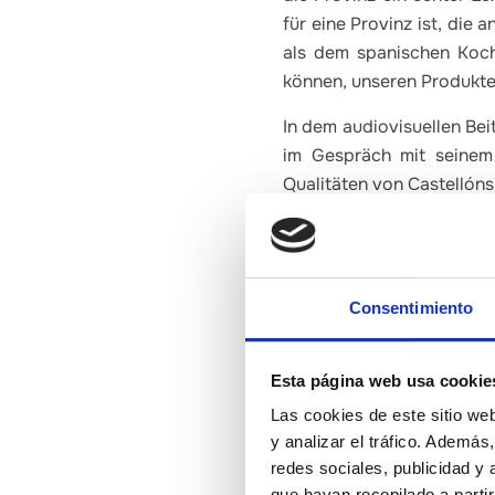
für eine Provinz ist, die
als dem spanischen Koch
können, unseren Produkten
In dem audiovisuellen Bei
im Gespräch mit seinem
Qualitäten von Castellóns
Förderung des Konsums v
Mit dieser Initiative setz
Consentimiento
neuer Chancen für die Z
in der Weihnachtszeit noc
Provinzregierung von Cas
Esta página web usa cookie
Ernährungswirtschaft, zw
Las cookies de este sitio we
dem Label Naturpark zu
y analizar el tráfico. Ademá
großen Supermärkten in de
redes sociales, publicidad y
que hayan recopilado a parti