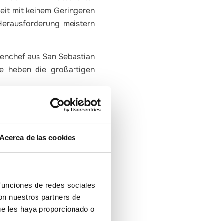
beit mit keinem Geringeren
Herausforderung meistern
chenchef aus San Sebastian
e heben die großartigen
n Castellón als eine Quelle
Acerca de las cookies
se Werbemaßnahmen werden
er Marke Ruta de Sabor der
 Bereichen der Agrar- und
Angabe und 6 Produkte mit
 funciones de redes sociales
en, in Supermärkten und
con nuestros partners de
ue les haya proporcionado o