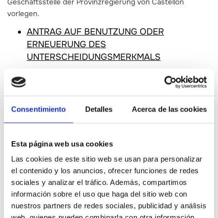
Geschäftsstelle der Provinzregierung von Castellón
vorlegen.
ANTRAG AUF BENUTZUNG ODER
ERNEUERUNG DES
UNTERSCHEIDUNGSMERKMALS
Tourismussektor, Restaurants, Unterkünfte,
Geschäfte usw.
Consentimiento
Detalles
Acerca de las cookies
Wie mitmachen?
Die Teilnahme am gastronomischen und
agrotouristischen Tourismusprodukt Castelló Ruta de
Sabor ist freiwillig und mit keinerlei Kosten für die
Esta página web usa cookies
Unternehmen verbunden, da diese Aktion Teil des Projekts
Las cookies de este sitio web se usan para personalizar
Castelló Ruta de Sabor ist, das von der Provinzialregierung
el contenido y los anuncios, ofrecer funciones de redes
von Castellón gefördert und finanziert wird. Um sich für die
sociales y analizar el tráfico. Además, compartimos
Teilnahme an dem Projekt zu bewerben, müssen Sie je
información sobre el uso que haga del sitio web con
nach Art Ihres Unternehmens einen der drei folgenden
nuestros partners de redes sociales, publicidad y análisis
Anträge ausfüllen:
web, quienes pueden combinarla con otra información