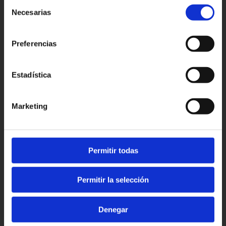
Selección
Necesarias
de
Patronato Provincial de
consentimiento
Turismo Diputación Provincial
Preferencias
Av. Vall d’Uixó, 25 - 12004,
Castellón de la Plana
T. 964 35 96 00
Estadística
castellorutadesabor@dipcas.es
Marketing
Erfahrungen
Favoriten
Permitir todas
Tourismus
Veranstaltungen
Kontakt
Permitir la selección
Gegenwärtig
Denegar
© Castelló Ruta de Sabor