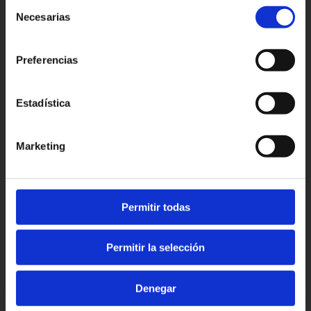
Selección
Necesarias
de
Patronato Provincial de
consentimiento
Turismo Diputación Provincial
Preferencias
Av. Vall d’Uixó, 25 - 12004,
Castellón de la Plana
T. 964 35 96 00
Estadística
castellorutadesabor@dipcas.es
Marketing
Erfahrungen
Favoriten
Permitir todas
Tourismus
Veranstaltungen
Kontakt
Permitir la selección
Gegenwärtig
Denegar
© Castelló Ruta de Sabor