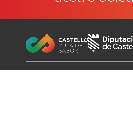
Patronato Provincial de
Turismo Diputación Provincial
Av. Vall d’Uixó, 25 - 12004,
Castellón de la Plana
T. 964 35 96 00
castellorutadesabor@dipcas.es