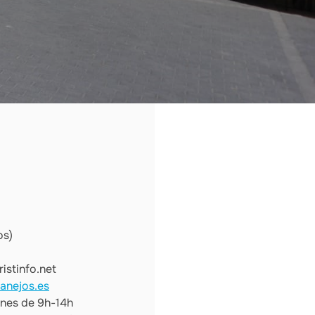
os)
stinfo.net
anejos.es
rnes de 9h-14h