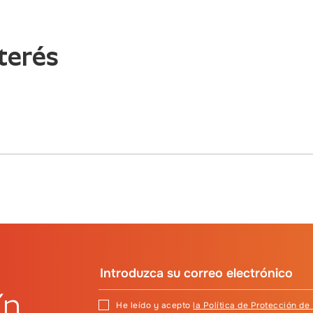
terés
ín
He leído y acepto
la Política de Protección de