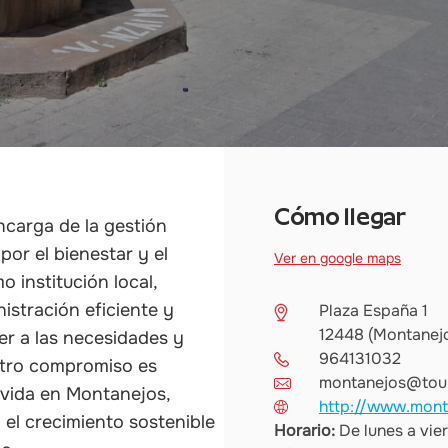
Cómo llegar
carga de la gestión
por el bienestar y el
Ver en google maps
o institución local,
istración eficiente y
Plaza España 1
12448 (Montanej
er a las necesidades y
964131032
stro compromiso es
montanejos@touri
e vida en Montanejos,
http://www.mont
 el crecimiento sostenible
Horario:
De lunes a vie