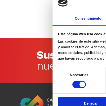
Consentimiento
Esta página web usa cookie
Las cookies de este sitio we
y analizar el tráfico. Ademá
Suscríbete a
redes sociales, publicidad y
que hayan recopilado a parti
nuestro bolet
Selección
Necesarias
de
consentimiento
Denegar