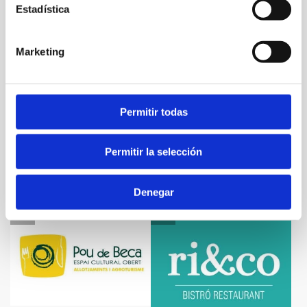
Estadística
Marketing
restaurante casa
jaime
Permitir todas
PEÑÍSCOLA
restaurante villa
Permitir la selección
sofía
Denegar
BENICÀSSIM