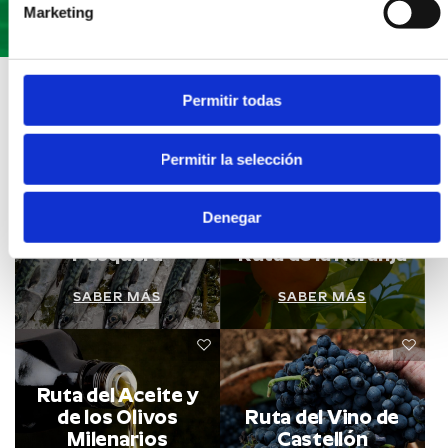
Marketing
Rutas
gastronómicas
Permitir todas
Permitir la selección
Denegar
Ruta de la Cultura
Pesquera
Ruta de la Naranja
SABER MÁS
SABER MÁS
Ruta del Aceite y
de los Olivos
Ruta del Vino de
Milenarios
Castellón