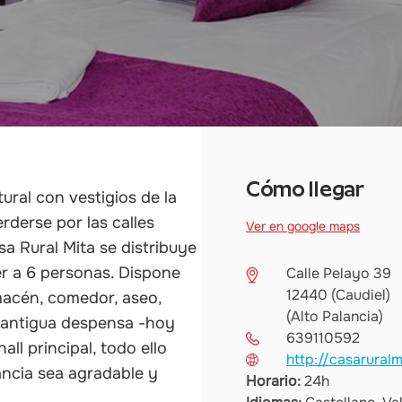
Cómo llegar
ural con vestigios de la
derse por las calles
Ver en google maps
sa Rural Mita se distribuye
er a 6 personas. Dispone
Calle Pelayo 39
12440 (Caudiel)
lmacén, comedor, aseo,
(Alto Palancia)
, antigua despensa -hoy
639110592
ll principal, todo ello
http://casarural
ancia sea agradable y
Horario:
24h