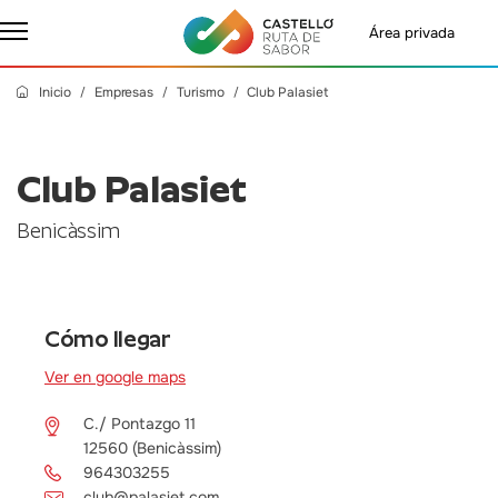
Área privada
Inicio
Empresas
Turismo
Club Palasiet
Club Palasiet
Benicàssim
Cómo llegar
Ver en google maps
C./ Pontazgo 11
12560 (Benicàssim)
964303255
club@palasiet.com