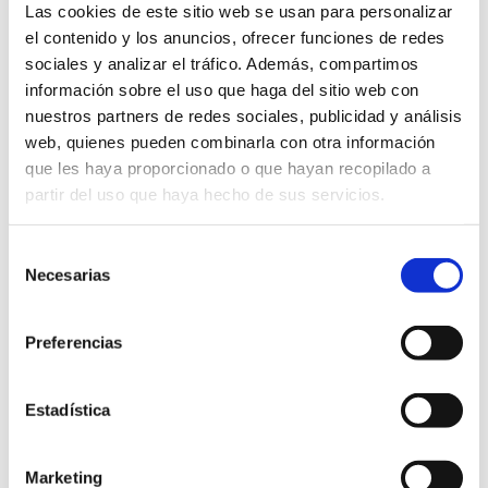
Las cookies de este sitio web se usan para personalizar
el contenido y los anuncios, ofrecer funciones de redes
sociales y analizar el tráfico. Además, compartimos
Otras empresas de interés
información sobre el uso que haga del sitio web con
nuestros partners de redes sociales, publicidad y análisis
Fremdenverkehrsamt Ares Del
web, quienes pueden combinarla con otra información
Maestrat
que les haya proporcionado o que hayan recopilado a
partir del uso que haya hecho de sus servicios.
Nougat Agut De Benlloch
Selección
Necesarias
de
consentimiento
La Fruteria Castelló
Preferencias
Fremdenverkehrsamt Vinaròs
Estadística
Marketing