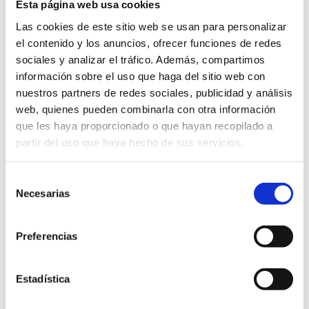
Esta página web usa cookies
CONTACTAR
Las cookies de este sitio web se usan para personalizar
el contenido y los anuncios, ofrecer funciones de redes
sociales y analizar el tráfico. Además, compartimos
información sobre el uso que haga del sitio web con
Otras empresas de interés
nuestros partners de redes sociales, publicidad y análisis
web, quienes pueden combinarla con otra información
Restaurante Font De Sant Pere
que les haya proporcionado o que hayan recopilado a
partir del uso que haya hecho de sus servicios.
EL BALLESTAR
Taula Supermercats Almassora
Selección
Necesarias
de
consentimiento
Preferencias
Via Natura
Estadística
Formatgeria Tot de Poble