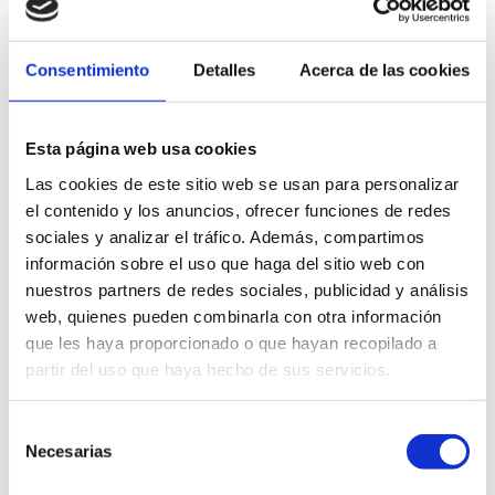
Ermita Mare de Deu dels Angels Sin numero
12170 (Sant Mateu)
Consentimiento
Detalles
Acerca de las cookies
663909586
fargarestaurant@gmail.com
https://www.fargarestaurant.com/
Esta página web usa cookies
Horario:
De miércoles a domingo de 13.15h a 15.30h
Las cookies de este sitio web se usan para personalizar
Idiomas:
Castellano, Valenciano, Inglés
el contenido y los anuncios, ofrecer funciones de redes
sociales y analizar el tráfico. Además, compartimos
información sobre el uso que haga del sitio web con
SITUACIÓN GEOGRÁFICA
nuestros partners de redes sociales, publicidad y análisis
web, quienes pueden combinarla con otra información
que les haya proporcionado o que hayan recopilado a
partir del uso que haya hecho de sus servicios.
Selección
Necesarias
de
consentimiento