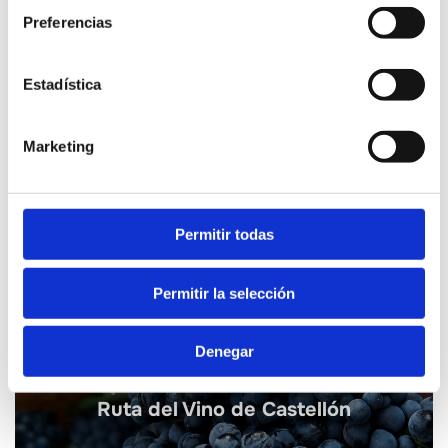
Preferencias
Estadística
CONTACTAR
Marketing
Permitir todas
Rutas gastronómicas
Permitir la selección
Denegar
Ruta del Vino de Castellón