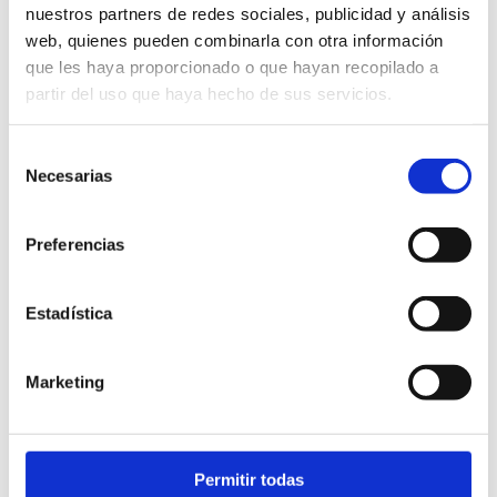
Cómo llegar
nuestros partners de redes sociales, publicidad y análisis
Ver en google maps
web, quienes pueden combinarla con otra información
que les haya proporcionado o que hayan recopilado a
crta La Pobla de benifassa km5
partir del uso que haya hecho de sus servicios.
12599 (La Pobla De Benifassà)
977713418
Selección
eventosmoliabad@gmail.com
Necesarias
de
https://molilabad.com
Horario:
Abiertos todo el año
consentimiento
Cerramos los martes
Preferencias
09:00h a 19:00h
Idiomas:
Castellano, Valenciano, Inglés
Estadística
SITUACIÓN GEOGRÁFICA
Marketing
Permitir todas