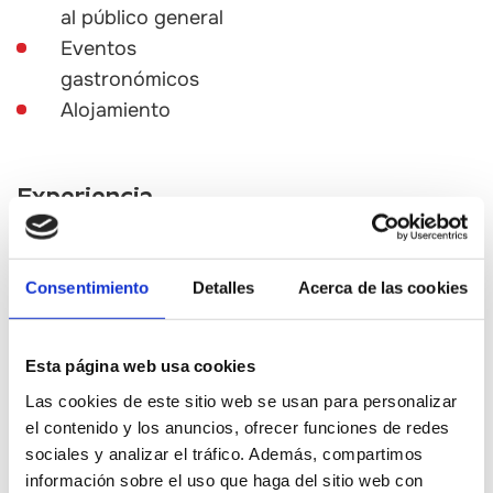
al público general
Eventos
gastronómicos
Alojamiento
Experiencia
El Restaurante Molí l’Abad I
se encuentra en un entorno
Consentimiento
Detalles
Acerca de las cookies
excepcional, situado sobre el
río Sénia, donde podrá
disfrutar de una cocina
Esta página web usa cookies
sorprendente con unas
vistas únicas de la naturaleza
Las cookies de este sitio web se usan para personalizar
en estado puro.
el contenido y los anuncios, ofrecer funciones de redes
sociales y analizar el tráfico. Además, compartimos
información sobre el uso que haga del sitio web con